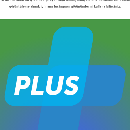
görüntüleme almak için ana Instagram görünümlerini kullana bilirsiniz.