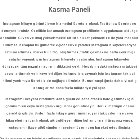
Kasma Paneli
Instagram hikaye görüntüleme hizmetini ücretsiz olarak Fastfollow üzerinden
deneyebilirsiniz. Özellikle kar amaçlı ınstagram profillerinin uygulaması oldukça
önemlidir. Güven ve imaj yükseltmekle birlikte dikkat çekmenize de yardımcı olur.
Kurumsal hesaplar bugünlerde eğlenceli ve yaratıcı Instagram hikayeleri arıyor.
Katılımı artırmak, marka bilinirliği oluşturmak, trafik çekmek ve hatta çevrimiçi
satışlar yapmak için Instagram hikayeleri satın alın. Instagram hikayeleri
dünyadaki tüm pazarlamacıların dikkatini çekti. Hesabınızdaki ınstagram takipçi
sayısı arttırmak ve hikayeleri diğer kullanıcılara yaymak için instagram takipçi
hilesi yardımıyla ücretsiz de sağlaya bilirsiniz. Bunun karşılığında daha iyi satış
sonuçları ve daha fazla müşteriye yol açar.
Instagram Hikayesi Profilinizi daha güçlü ve daha otantik hale getirmek için
görünümleri veya Instagram vurgularını görüntüleyin. Her iki metriğin önemi
gerektiği gibidir. Birden fazla hikaye görünümüne, yani takipçilerinize veya
hikayelerinizi canlı olarak görüntüleyen diğer kullanıcılara ihtiyacınız varsa,
Instagram hikaye görünümlerini system üzerinden hareket edebilirsiniz.
Ya da markanın en iyisini sergileyen arşivlenmiş hikayeleriniz hakkında daha fazla