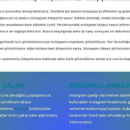
o üzerinden deneyebilirsiniz. Özellikle kar amaçlı ınstagram profillerinin uygula
eli ve yaratıcı Instagram hikayeleri arıyor. Katılımı artırmak, marka bilinirliği o
üm pazarlamacıların dikkatini çekti. Hesabınızdaki ınstagram takipçi sayısı arttırm
retsiz de sağlaya bilirsiniz. Bunun karşılığında daha iyi satış sonuçları ve daha fazl
 getirmek için görünümleri veya Instagram vurgularını görüntüleyin. Her iki metriği
arak görüntüleyen diğer kullanıcılara ihtiyacınız varsa, Instagram hikaye görünüml
n arşivlenmiş hikayeleriniz hakkında daha fazla görüntüleme almak için ana Instagr
 ÇALIŞIR
KIMLER KULLANABILI
niz ile dilediğiniz paylaşımınıza
Instagram üyeliği olan herkes siste
 profilinize takipçi
kullanabilir. Instagram hesabınızla g
lirsiniz.
Paketler
bölümünden
ve hemen kullanmaya başlayın. Kull
tlar ile bir paket satın alabilirsiniz.
ücretsizdir. Kredi satın almadıkça hi
ödemezsiniz.