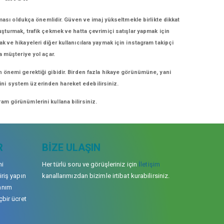
ması oldukça önemlidir. Güven ve imaj yükseltmekle birlikte dikkat
luşturmak, trafik çekmek ve hatta çevrimiçi satışlar yapmak için
ak ve hikayeleri diğer kullanıcılara yaymak için instagram takipçi
a müşteriye yol açar.
n önemi gerektiği gibidir. Birden fazla hikaye görünümüne, yani
erini system üzerinden hareket edebilirsiniz.
am görünümlerini kullana bilirsiniz.
R
BIZE ULAŞIN
mi
Her türlü soru ve görüşleriniz için
İletişim
iriş yapın
kanallarımızdan bizimle irtibat kurabilirsiniz.
anım
çbir ücret