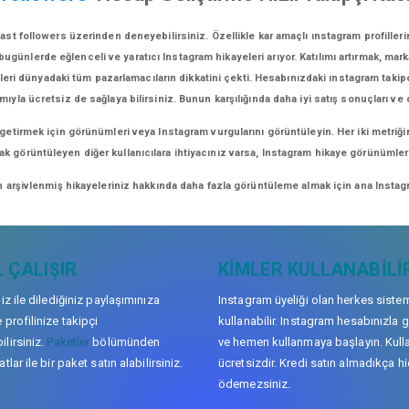
ast followers üzerinden deneyebilirsiniz. Özellikle kar amaçlı ınstagram profille
günlerde eğlenceli ve yaratıcı Instagram hikayeleri arıyor. Katılımı artırmak, marka 
eri dünyadaki tüm pazarlamacıların dikkatini çekti. Hesabınızdaki ınstagram takipçi
mıyla ücretsiz de sağlaya bilirsiniz. Bunun karşılığında daha iyi satış sonuçları ve
 getirmek için görünümleri veya Instagram vurgularını görüntüleyin. Her iki metriği
arak görüntüleyen diğer kullanıcılara ihtiyacınız varsa, Instagram hikaye görünüml
n arşivlenmiş hikayeleriniz hakkında daha fazla görüntüleme almak için ana Instagr
 ÇALIŞIR
KIMLER KULLANABILI
niz ile dilediğiniz paylaşımınıza
Instagram üyeliği olan herkes siste
 profilinize takipçi
kullanabilir. Instagram hesabınızla g
lirsiniz.
Paketler
bölümünden
ve hemen kullanmaya başlayın. Kull
tlar ile bir paket satın alabilirsiniz.
ücretsizdir. Kredi satın almadıkça hi
ödemezsiniz.