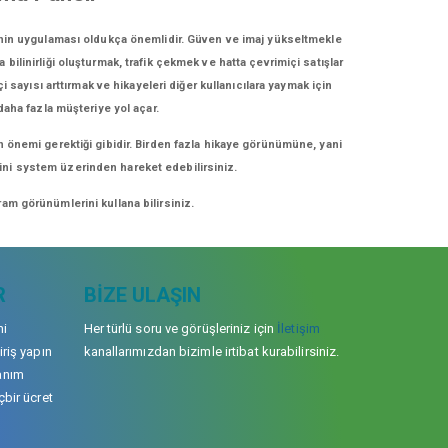
rinin uygulaması oldukça önemlidir. Güven ve imaj yükseltmekle
bilinirliği oluşturmak, trafik çekmek ve hatta çevrimiçi satışlar
 sayısı arttırmak ve hikayeleri diğer kullanıcılara yaymak için
 daha fazla müşteriye yol açar.
n önemi gerektiği gibidir. Birden fazla hikaye görünümüne, yani
erini system üzerinden hareket edebilirsiniz.
am görünümlerini kullana bilirsiniz.
R
BIZE ULAŞIN
mi
Her türlü soru ve görüşleriniz için
İletişim
iriş yapın
kanallarımızdan bizimle irtibat kurabilirsiniz.
anım
çbir ücret