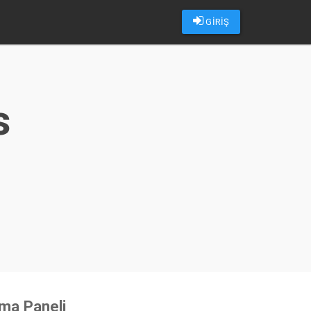
GİRİŞ
s
u
sma Paneli