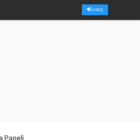
GİRİŞ
u
a Paneli