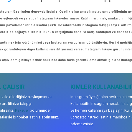
tagram üzerinden deneyebilirsiniz. Özellikle kar amaçlı ınstagram profillerinin u
lenceli ve yaratıcı Instagram hikayeleri arıyor. Katılımı artırmak, marka bilinirliğ
üm pazarlamacıların dikkatini çekti. Hesabınızdaki ınstagram takipçi sayısı arttırm
retsiz de sağlaya bilirsiniz. Bunun karşılığında daha iyi satış sonuçları ve daha fazl
 getirmek için görünümleri veya Instagram vurgularını görüntüleyin. Her iki metriği
arak görüntüleyen diğer kullanıcılara ihtiyacınız varsa, Instagram hikaye görünüml
n arşivlenmiş hikayeleriniz hakkında daha fazla görüntüleme almak için ana Instagr
 ÇALIŞIR
KIMLER KULLANABILI
niz ile dilediğiniz paylaşımınıza
Instagram üyeliği olan herkes siste
 profilinize takipçi
kullanabilir. Instagram hesabınızla g
lirsiniz.
Paketler
bölümünden
ve hemen kullanmaya başlayın. Kull
tlar ile bir paket satın alabilirsiniz.
ücretsizdir. Kredi satın almadıkça hi
ödemezsiniz.