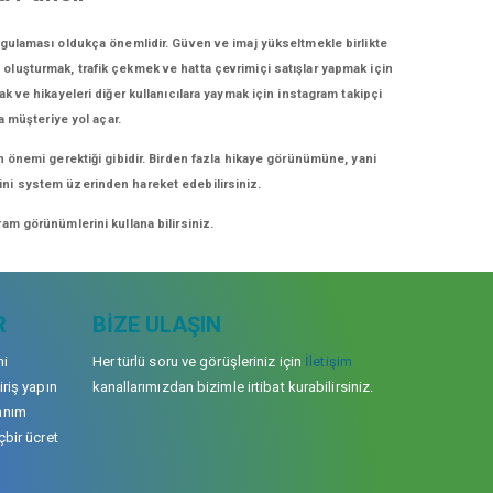
ygulaması oldukça önemlidir. Güven ve imaj yükseltmekle birlikte
i oluşturmak, trafik çekmek ve hatta çevrimiçi satışlar yapmak için
ak ve hikayeleri diğer kullanıcılara yaymak için instagram takipçi
a müşteriye yol açar.
n önemi gerektiği gibidir. Birden fazla hikaye görünümüne, yani
erini system üzerinden hareket edebilirsiniz.
am görünümlerini kullana bilirsiniz.
R
BIZE ULAŞIN
mi
Her türlü soru ve görüşleriniz için
İletişim
iriş yapın
kanallarımızdan bizimle irtibat kurabilirsiniz.
anım
çbir ücret