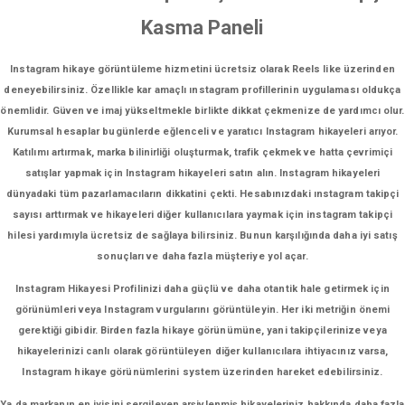
Kasma Paneli
Instagram hikaye görüntüleme hizmetini ücretsiz olarak Reels like üzerinden
deneyebilirsiniz. Özellikle kar amaçlı ınstagram profillerinin uygulaması oldukça
önemlidir. Güven ve imaj yükseltmekle birlikte dikkat çekmenize de yardımcı olur.
Kurumsal hesaplar bugünlerde eğlenceli ve yaratıcı Instagram hikayeleri arıyor.
Katılımı artırmak, marka bilinirliği oluşturmak, trafik çekmek ve hatta çevrimiçi
satışlar yapmak için Instagram hikayeleri satın alın. Instagram hikayeleri
dünyadaki tüm pazarlamacıların dikkatini çekti. Hesabınızdaki ınstagram takipçi
sayısı arttırmak ve hikayeleri diğer kullanıcılara yaymak için instagram takipçi
hilesi yardımıyla ücretsiz de sağlaya bilirsiniz. Bunun karşılığında daha iyi satış
sonuçları ve daha fazla müşteriye yol açar.
Instagram Hikayesi Profilinizi daha güçlü ve daha otantik hale getirmek için
görünümleri veya Instagram vurgularını görüntüleyin. Her iki metriğin önemi
gerektiği gibidir. Birden fazla hikaye görünümüne, yani takipçilerinize veya
hikayelerinizi canlı olarak görüntüleyen diğer kullanıcılara ihtiyacınız varsa,
Instagram hikaye görünümlerini system üzerinden hareket edebilirsiniz.
Ya da markanın en iyisini sergileyen arşivlenmiş hikayeleriniz hakkında daha fazla