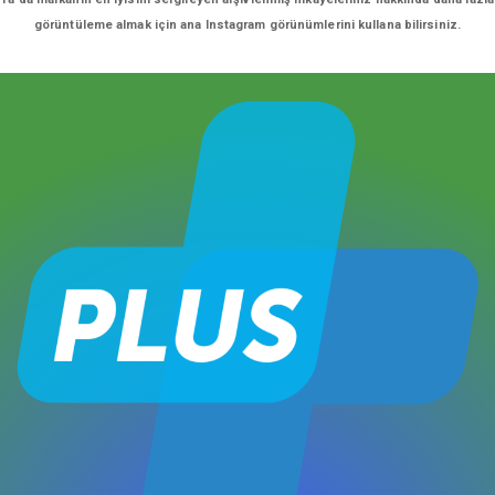
görüntüleme almak için ana Instagram görünümlerini kullana bilirsiniz.