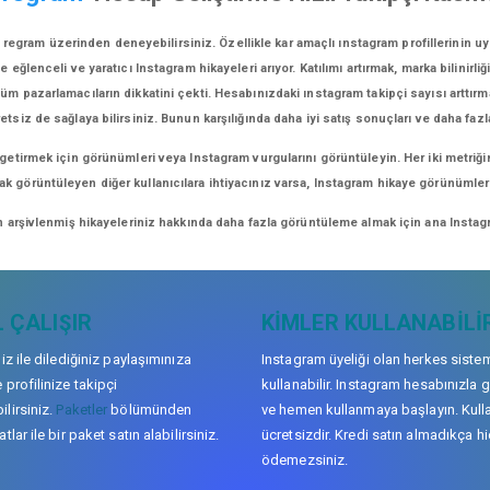
egram üzerinden deneyebilirsiniz. Özellikle kar amaçlı ınstagram profillerinin u
lenceli ve yaratıcı Instagram hikayeleri arıyor. Katılımı artırmak, marka bilinirliğ
üm pazarlamacıların dikkatini çekti. Hesabınızdaki ınstagram takipçi sayısı arttırm
retsiz de sağlaya bilirsiniz. Bunun karşılığında daha iyi satış sonuçları ve daha fazl
 getirmek için görünümleri veya Instagram vurgularını görüntüleyin. Her iki metriği
arak görüntüleyen diğer kullanıcılara ihtiyacınız varsa, Instagram hikaye görünüml
n arşivlenmiş hikayeleriniz hakkında daha fazla görüntüleme almak için ana Instagr
 ÇALIŞIR
KIMLER KULLANABILI
niz ile dilediğiniz paylaşımınıza
Instagram üyeliği olan herkes siste
 profilinize takipçi
kullanabilir. Instagram hesabınızla g
lirsiniz.
Paketler
bölümünden
ve hemen kullanmaya başlayın. Kull
tlar ile bir paket satın alabilirsiniz.
ücretsizdir. Kredi satın almadıkça hi
ödemezsiniz.