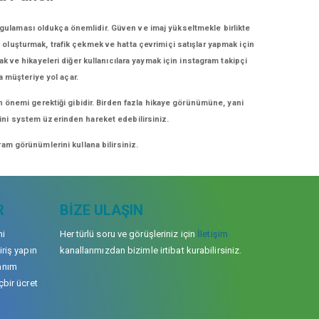
ygulaması oldukça önemlidir. Güven ve imaj yükseltmekle birlikte
i oluşturmak, trafik çekmek ve hatta çevrimiçi satışlar yapmak için
ak ve hikayeleri diğer kullanıcılara yaymak için instagram takipçi
a müşteriye yol açar.
n önemi gerektiği gibidir. Birden fazla hikaye görünümüne, yani
erini system üzerinden hareket edebilirsiniz.
am görünümlerini kullana bilirsiniz.
R
BIZE ULAŞIN
mi
Her türlü soru ve görüşleriniz için
İletişim
iriş yapın
kanallarımızdan bizimle irtibat kurabilirsiniz.
anım
çbir ücret