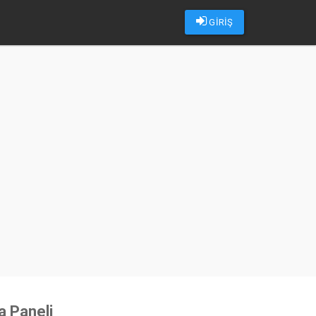
GİRİŞ
u
a Paneli