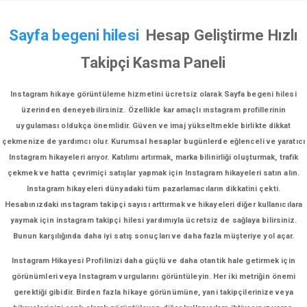
Sayfa begeni hilesi
Hesap Geliştirme Hızlı
Takipçi Kasma Paneli
Instagram hikaye görüntüleme hizmetini ücretsiz olarak Sayfa begeni hilesi
üzerinden deneyebilirsiniz. Özellikle kar amaçlı ınstagram profillerinin
uygulaması oldukça önemlidir. Güven ve imaj yükseltmekle birlikte dikkat
çekmenize de yardımcı olur. Kurumsal hesaplar bugünlerde eğlenceli ve yaratıcı
Instagram hikayeleri arıyor. Katılımı artırmak, marka bilinirliği oluşturmak, trafik
çekmek ve hatta çevrimiçi satışlar yapmak için Instagram hikayeleri satın alın.
Instagram hikayeleri dünyadaki tüm pazarlamacıların dikkatini çekti.
Hesabınızdaki ınstagram takipçi sayısı arttırmak ve hikayeleri diğer kullanıcılara
yaymak için instagram takipçi hilesi yardımıyla ücretsiz de sağlaya bilirsiniz.
Bunun karşılığında daha iyi satış sonuçları ve daha fazla müşteriye yol açar.
Instagram Hikayesi Profilinizi daha güçlü ve daha otantik hale getirmek için
görünümleri veya Instagram vurgularını görüntüleyin. Her iki metriğin önemi
gerektiği gibidir. Birden fazla hikaye görünümüne, yani takipçilerinize veya