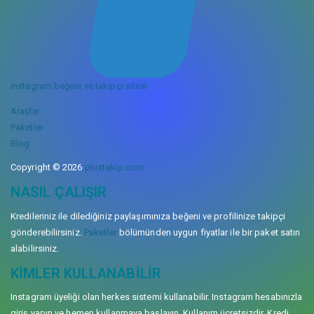
instagram beğeni ve takipçi sitesi
Araçlar
Paketler
Blog
Copyright © 2026
plustakip.com
NASIL ÇALIŞIR
Kredileriniz ile dilediğiniz paylaşımınıza beğeni ve profilinize takipçi
gönderebilirsiniz.
Paketler
bölümünden uygun fiyatlar ile bir paket satın
alabilirsiniz.
KIMLER KULLANABILIR
Instagram üyeliği olan herkes sistemi kullanabilir. Instagram hesabınızla
giriş yapın ve hemen kullanmaya başlayın. Kullanım ücretsizdir. Kredi