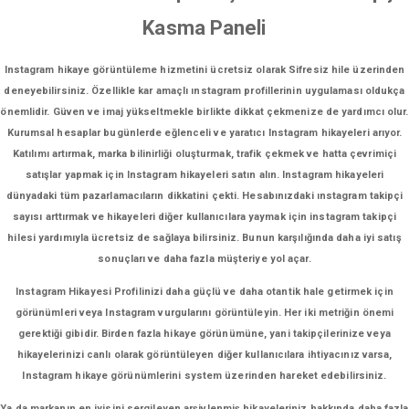
Kasma Paneli
Instagram hikaye görüntüleme hizmetini ücretsiz olarak Sifresiz hile üzerinden
deneyebilirsiniz. Özellikle kar amaçlı ınstagram profillerinin uygulaması oldukça
önemlidir. Güven ve imaj yükseltmekle birlikte dikkat çekmenize de yardımcı olur.
Kurumsal hesaplar bugünlerde eğlenceli ve yaratıcı Instagram hikayeleri arıyor.
Katılımı artırmak, marka bilinirliği oluşturmak, trafik çekmek ve hatta çevrimiçi
satışlar yapmak için Instagram hikayeleri satın alın. Instagram hikayeleri
dünyadaki tüm pazarlamacıların dikkatini çekti. Hesabınızdaki ınstagram takipçi
sayısı arttırmak ve hikayeleri diğer kullanıcılara yaymak için instagram takipçi
hilesi yardımıyla ücretsiz de sağlaya bilirsiniz. Bunun karşılığında daha iyi satış
sonuçları ve daha fazla müşteriye yol açar.
Instagram Hikayesi Profilinizi daha güçlü ve daha otantik hale getirmek için
görünümleri veya Instagram vurgularını görüntüleyin. Her iki metriğin önemi
gerektiği gibidir. Birden fazla hikaye görünümüne, yani takipçilerinize veya
hikayelerinizi canlı olarak görüntüleyen diğer kullanıcılara ihtiyacınız varsa,
Instagram hikaye görünümlerini system üzerinden hareket edebilirsiniz.
Ya da markanın en iyisini sergileyen arşivlenmiş hikayeleriniz hakkında daha fazla