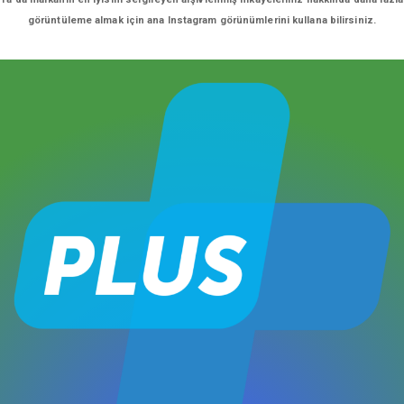
görüntüleme almak için ana Instagram görünümlerini kullana bilirsiniz.