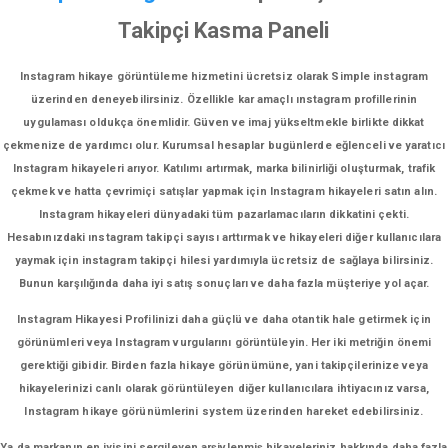
Takipçi Kasma Paneli
Instagram hikaye görüntüleme hizmetini ücretsiz olarak Simple instagram
üzerinden deneyebilirsiniz. Özellikle kar amaçlı ınstagram profillerinin
uygulaması oldukça önemlidir. Güven ve imaj yükseltmekle birlikte dikkat
çekmenize de yardımcı olur. Kurumsal hesaplar bugünlerde eğlenceli ve yaratıcı
Instagram hikayeleri arıyor. Katılımı artırmak, marka bilinirliği oluşturmak, trafik
çekmek ve hatta çevrimiçi satışlar yapmak için Instagram hikayeleri satın alın.
Instagram hikayeleri dünyadaki tüm pazarlamacıların dikkatini çekti.
Hesabınızdaki ınstagram takipçi sayısı arttırmak ve hikayeleri diğer kullanıcılara
yaymak için instagram takipçi hilesi yardımıyla ücretsiz de sağlaya bilirsiniz.
Bunun karşılığında daha iyi satış sonuçları ve daha fazla müşteriye yol açar.
Instagram Hikayesi Profilinizi daha güçlü ve daha otantik hale getirmek için
görünümleri veya Instagram vurgularını görüntüleyin. Her iki metriğin önemi
gerektiği gibidir. Birden fazla hikaye görünümüne, yani takipçilerinize veya
hikayelerinizi canlı olarak görüntüleyen diğer kullanıcılara ihtiyacınız varsa,
Instagram hikaye görünümlerini system üzerinden hareket edebilirsiniz.
Ya da markanın en iyisini sergileyen arşivlenmiş hikayeleriniz hakkında daha fazla