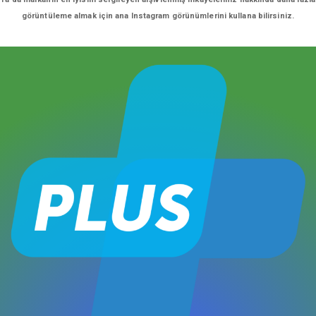
görüntüleme almak için ana Instagram görünümlerini kullana bilirsiniz.