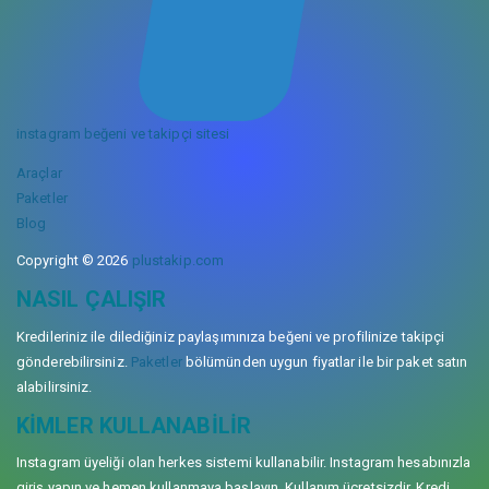
instagram beğeni ve takipçi sitesi
Araçlar
Paketler
Blog
Copyright © 2026
plustakip.com
NASIL ÇALIŞIR
Kredileriniz ile dilediğiniz paylaşımınıza beğeni ve profilinize takipçi
gönderebilirsiniz.
Paketler
bölümünden uygun fiyatlar ile bir paket satın
alabilirsiniz.
KIMLER KULLANABILIR
Instagram üyeliği olan herkes sistemi kullanabilir. Instagram hesabınızla
giriş yapın ve hemen kullanmaya başlayın. Kullanım ücretsizdir. Kredi