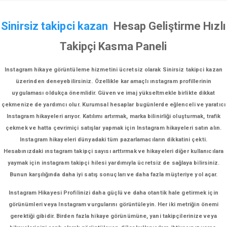
Sinirsiz takipci kazan
Hesap Geliştirme Hızlı
Takipçi Kasma Paneli
Instagram hikaye görüntüleme hizmetini ücretsiz olarak Sinirsiz takipci kazan
üzerinden deneyebilirsiniz. Özellikle kar amaçlı ınstagram profillerinin
uygulaması oldukça önemlidir. Güven ve imaj yükseltmekle birlikte dikkat
çekmenize de yardımcı olur. Kurumsal hesaplar bugünlerde eğlenceli ve yaratıcı
Instagram hikayeleri arıyor. Katılımı artırmak, marka bilinirliği oluşturmak, trafik
çekmek ve hatta çevrimiçi satışlar yapmak için Instagram hikayeleri satın alın.
Instagram hikayeleri dünyadaki tüm pazarlamacıların dikkatini çekti.
Hesabınızdaki ınstagram takipçi sayısı arttırmak ve hikayeleri diğer kullanıcılara
yaymak için instagram takipçi hilesi yardımıyla ücretsiz de sağlaya bilirsiniz.
Bunun karşılığında daha iyi satış sonuçları ve daha fazla müşteriye yol açar.
Instagram Hikayesi Profilinizi daha güçlü ve daha otantik hale getirmek için
görünümleri veya Instagram vurgularını görüntüleyin. Her iki metriğin önemi
gerektiği gibidir. Birden fazla hikaye görünümüne, yani takipçilerinize veya