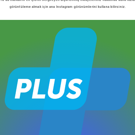
görüntüleme almak için ana Instagram görünümlerini kullana bilirsiniz.