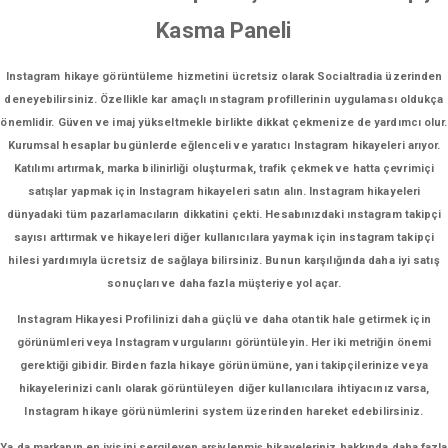
Kasma Paneli
Instagram hikaye görüntüleme hizmetini ücretsiz olarak Socialtradia üzerinden
deneyebilirsiniz. Özellikle kar amaçlı ınstagram profillerinin uygulaması oldukça
önemlidir. Güven ve imaj yükseltmekle birlikte dikkat çekmenize de yardımcı olur.
Kurumsal hesaplar bugünlerde eğlenceli ve yaratıcı Instagram hikayeleri arıyor.
Katılımı artırmak, marka bilinirliği oluşturmak, trafik çekmek ve hatta çevrimiçi
satışlar yapmak için Instagram hikayeleri satın alın. Instagram hikayeleri
dünyadaki tüm pazarlamacıların dikkatini çekti. Hesabınızdaki ınstagram takipçi
sayısı arttırmak ve hikayeleri diğer kullanıcılara yaymak için instagram takipçi
hilesi yardımıyla ücretsiz de sağlaya bilirsiniz. Bunun karşılığında daha iyi satış
sonuçları ve daha fazla müşteriye yol açar.
Instagram Hikayesi Profilinizi daha güçlü ve daha otantik hale getirmek için
görünümleri veya Instagram vurgularını görüntüleyin. Her iki metriğin önemi
gerektiği gibidir. Birden fazla hikaye görünümüne, yani takipçilerinize veya
hikayelerinizi canlı olarak görüntüleyen diğer kullanıcılara ihtiyacınız varsa,
Instagram hikaye görünümlerini system üzerinden hareket edebilirsiniz.
Ya da markanın en iyisini sergileyen arşivlenmiş hikayeleriniz hakkında daha fazla