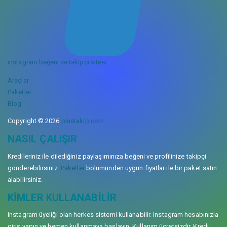
instagram beğeni ve takipçi sitesi
Araçlar
Paketler
Blog
Copyright © 2026
plustakip.com
NASIL ÇALIŞIR
Kredileriniz ile dilediğiniz paylaşımınıza beğeni ve profilinize takipçi
gönderebilirsiniz.
Paketler
bölümünden uygun fiyatlar ile bir paket satın
alabilirsiniz.
KIMLER KULLANABILIR
Instagram üyeliği olan herkes sistemi kullanabilir. Instagram hesabınızla
giriş yapın ve hemen kullanmaya başlayın. Kullanım ücretsizdir. Kredi