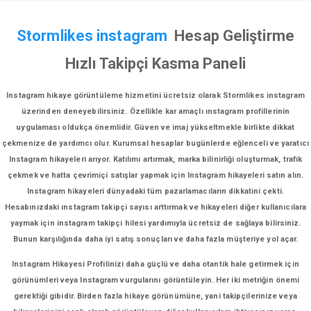
Stormlikes instagram
Hesap Geliştirme
Hızlı Takipçi Kasma Paneli
Instagram hikaye görüntüleme hizmetini ücretsiz olarak Stormlikes instagram
üzerinden deneyebilirsiniz. Özellikle kar amaçlı ınstagram profillerinin
uygulaması oldukça önemlidir. Güven ve imaj yükseltmekle birlikte dikkat
çekmenize de yardımcı olur. Kurumsal hesaplar bugünlerde eğlenceli ve yaratıcı
Instagram hikayeleri arıyor. Katılımı artırmak, marka bilinirliği oluşturmak, trafik
çekmek ve hatta çevrimiçi satışlar yapmak için Instagram hikayeleri satın alın.
Instagram hikayeleri dünyadaki tüm pazarlamacıların dikkatini çekti.
Hesabınızdaki ınstagram takipçi sayısı arttırmak ve hikayeleri diğer kullanıcılara
yaymak için instagram takipçi hilesi yardımıyla ücretsiz de sağlaya bilirsiniz.
Bunun karşılığında daha iyi satış sonuçları ve daha fazla müşteriye yol açar.
Instagram Hikayesi Profilinizi daha güçlü ve daha otantik hale getirmek için
görünümleri veya Instagram vurgularını görüntüleyin. Her iki metriğin önemi
gerektiği gibidir. Birden fazla hikaye görünümüne, yani takipçilerinize veya