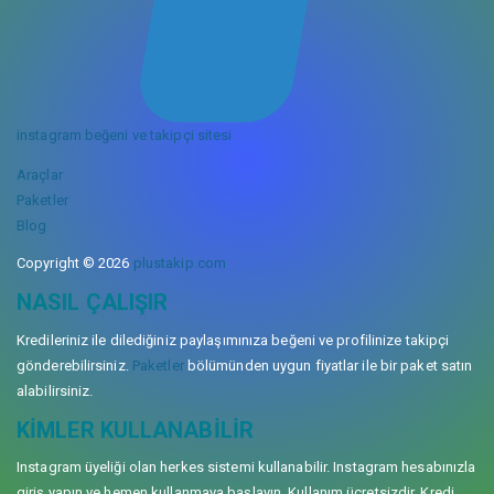
instagram beğeni ve takipçi sitesi
Araçlar
Paketler
Blog
Copyright © 2026
plustakip.com
NASIL ÇALIŞIR
Kredileriniz ile dilediğiniz paylaşımınıza beğeni ve profilinize takipçi
gönderebilirsiniz.
Paketler
bölümünden uygun fiyatlar ile bir paket satın
alabilirsiniz.
KIMLER KULLANABILIR
Instagram üyeliği olan herkes sistemi kullanabilir. Instagram hesabınızla
giriş yapın ve hemen kullanmaya başlayın. Kullanım ücretsizdir. Kredi