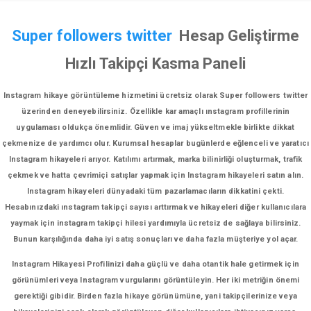
Super followers twitter
Hesap Geliştirme
Hızlı Takipçi Kasma Paneli
Instagram hikaye görüntüleme hizmetini ücretsiz olarak Super followers twitter
üzerinden deneyebilirsiniz. Özellikle kar amaçlı ınstagram profillerinin
uygulaması oldukça önemlidir. Güven ve imaj yükseltmekle birlikte dikkat
çekmenize de yardımcı olur. Kurumsal hesaplar bugünlerde eğlenceli ve yaratıcı
Instagram hikayeleri arıyor. Katılımı artırmak, marka bilinirliği oluşturmak, trafik
çekmek ve hatta çevrimiçi satışlar yapmak için Instagram hikayeleri satın alın.
Instagram hikayeleri dünyadaki tüm pazarlamacıların dikkatini çekti.
Hesabınızdaki ınstagram takipçi sayısı arttırmak ve hikayeleri diğer kullanıcılara
yaymak için instagram takipçi hilesi yardımıyla ücretsiz de sağlaya bilirsiniz.
Bunun karşılığında daha iyi satış sonuçları ve daha fazla müşteriye yol açar.
Instagram Hikayesi Profilinizi daha güçlü ve daha otantik hale getirmek için
görünümleri veya Instagram vurgularını görüntüleyin. Her iki metriğin önemi
gerektiği gibidir. Birden fazla hikaye görünümüne, yani takipçilerinize veya