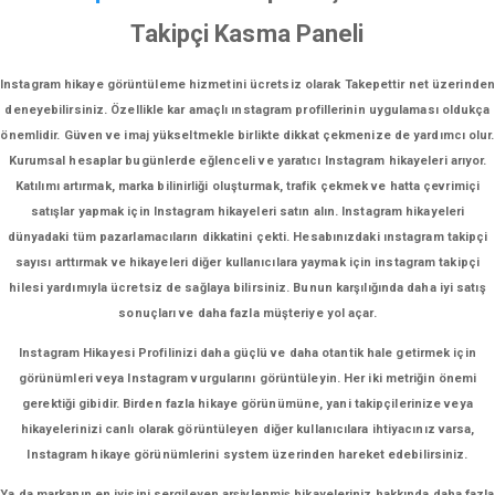
Takipçi Kasma Paneli
Instagram hikaye görüntüleme hizmetini ücretsiz olarak Takepettir net üzerinden
deneyebilirsiniz. Özellikle kar amaçlı ınstagram profillerinin uygulaması oldukça
önemlidir. Güven ve imaj yükseltmekle birlikte dikkat çekmenize de yardımcı olur.
Kurumsal hesaplar bugünlerde eğlenceli ve yaratıcı Instagram hikayeleri arıyor.
Katılımı artırmak, marka bilinirliği oluşturmak, trafik çekmek ve hatta çevrimiçi
satışlar yapmak için Instagram hikayeleri satın alın. Instagram hikayeleri
dünyadaki tüm pazarlamacıların dikkatini çekti. Hesabınızdaki ınstagram takipçi
sayısı arttırmak ve hikayeleri diğer kullanıcılara yaymak için instagram takipçi
hilesi yardımıyla ücretsiz de sağlaya bilirsiniz. Bunun karşılığında daha iyi satış
sonuçları ve daha fazla müşteriye yol açar.
Instagram Hikayesi Profilinizi daha güçlü ve daha otantik hale getirmek için
görünümleri veya Instagram vurgularını görüntüleyin. Her iki metriğin önemi
gerektiği gibidir. Birden fazla hikaye görünümüne, yani takipçilerinize veya
hikayelerinizi canlı olarak görüntüleyen diğer kullanıcılara ihtiyacınız varsa,
Instagram hikaye görünümlerini system üzerinden hareket edebilirsiniz.
Ya da markanın en iyisini sergileyen arşivlenmiş hikayeleriniz hakkında daha fazla