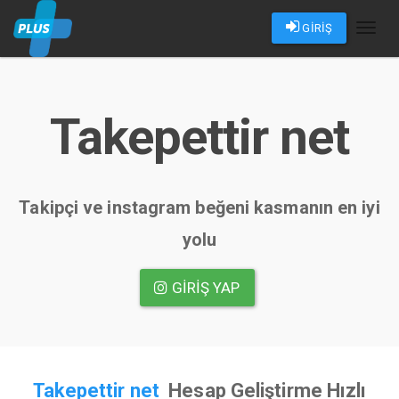
GİRİŞ
Toggl
naviga
Takepettir net
Takipçi ve instagram beğeni kasmanın en iyi
yolu
GIRIŞ YAP
Takepettir net
Hesap Geliştirme Hızlı