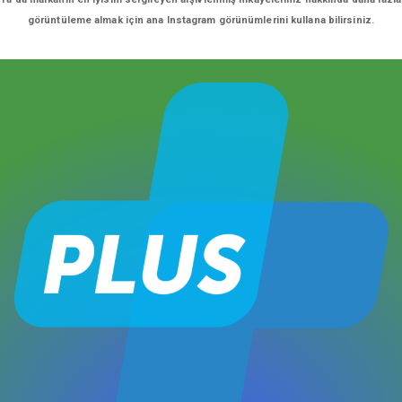
görüntüleme almak için ana Instagram görünümlerini kullana bilirsiniz.