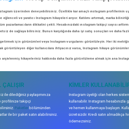
stagram üzerinden deneyebilirsiniz. Özellikle kar amaçlı ınstagram profillerinin u
lenceli ve yaratıcı Instagram hikayeleri arıyor. Katılımı artırmak, marka bilinirliğ
üm pazarlamacıların dikkatini çekti. Hesabınızdaki ınstagram takipçi sayısı arttırm
retsiz de sağlaya bilirsiniz. Bunun karşılığında daha iyi satış sonuçları ve daha fazl
 getirmek için görünümleri veya Instagram vurgularını görüntüleyin. Her iki metriği
arak görüntüleyen diğer kullanıcılara ihtiyacınız varsa, Instagram hikaye görünüml
n arşivlenmiş hikayeleriniz hakkında daha fazla görüntüleme almak için ana Instagr
 ÇALIŞIR
KIMLER KULLANABILI
niz ile dilediğiniz paylaşımınıza
Instagram üyeliği olan herkes siste
 profilinize takipçi
kullanabilir. Instagram hesabınızla g
lirsiniz.
Paketler
bölümünden
ve hemen kullanmaya başlayın. Kull
tlar ile bir paket satın alabilirsiniz.
ücretsizdir. Kredi satın almadıkça hi
ödemezsiniz.