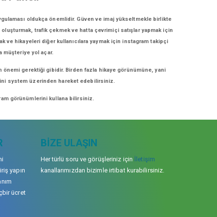
ygulaması oldukça önemlidir. Güven ve imaj yükseltmekle birlikte
i oluşturmak, trafik çekmek ve hatta çevrimiçi satışlar yapmak için
ak ve hikayeleri diğer kullanıcılara yaymak için instagram takipçi
a müşteriye yol açar.
n önemi gerektiği gibidir. Birden fazla hikaye görünümüne, yani
erini system üzerinden hareket edebilirsiniz.
am görünümlerini kullana bilirsiniz.
R
BIZE ULAŞIN
mi
Her türlü soru ve görüşleriniz için
İletişim
iriş yapın
kanallarımızdan bizimle irtibat kurabilirsiniz.
anım
çbir ücret