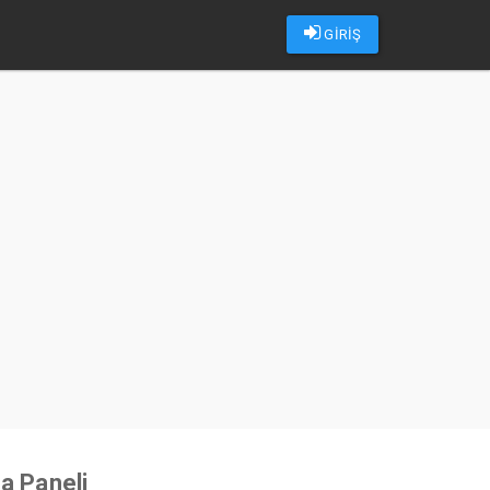
GİRİŞ
u
a Paneli