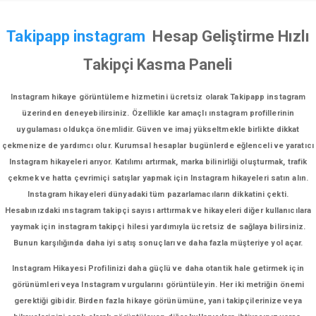
Takipapp instagram
Hesap Geliştirme Hızlı
Takipçi Kasma Paneli
Instagram hikaye görüntüleme hizmetini ücretsiz olarak Takipapp instagram
üzerinden deneyebilirsiniz. Özellikle kar amaçlı ınstagram profillerinin
uygulaması oldukça önemlidir. Güven ve imaj yükseltmekle birlikte dikkat
çekmenize de yardımcı olur. Kurumsal hesaplar bugünlerde eğlenceli ve yaratıcı
Instagram hikayeleri arıyor. Katılımı artırmak, marka bilinirliği oluşturmak, trafik
çekmek ve hatta çevrimiçi satışlar yapmak için Instagram hikayeleri satın alın.
Instagram hikayeleri dünyadaki tüm pazarlamacıların dikkatini çekti.
Hesabınızdaki ınstagram takipçi sayısı arttırmak ve hikayeleri diğer kullanıcılara
yaymak için instagram takipçi hilesi yardımıyla ücretsiz de sağlaya bilirsiniz.
Bunun karşılığında daha iyi satış sonuçları ve daha fazla müşteriye yol açar.
Instagram Hikayesi Profilinizi daha güçlü ve daha otantik hale getirmek için
görünümleri veya Instagram vurgularını görüntüleyin. Her iki metriğin önemi
gerektiği gibidir. Birden fazla hikaye görünümüne, yani takipçilerinize veya