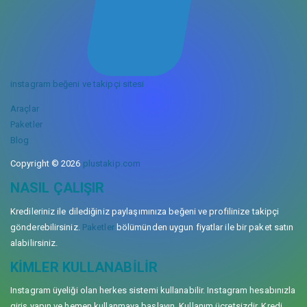
instagram beğeni ve takipçi sitesi
Araçlar
Paketler
Blog
Copyright © 2026
plustakip.com
NASIL ÇALIŞIR
Kredileriniz ile dilediğiniz paylaşımınıza beğeni ve profilinize takipçi
gönderebilirsiniz.
Paketler
bölümünden uygun fiyatlar ile bir paket satın
alabilirsiniz.
KIMLER KULLANABILIR
Instagram üyeliği olan herkes sistemi kullanabilir. Instagram hesabınızla
giriş yapın ve hemen kullanmaya başlayın. Kullanım ücretsizdir. Kredi