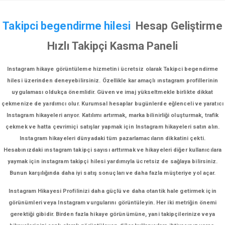
Takipci begendirme hilesi
Hesap Geliştirme
Hızlı Takipçi Kasma Paneli
Instagram hikaye görüntüleme hizmetini ücretsiz olarak Takipci begendirme
hilesi üzerinden deneyebilirsiniz. Özellikle kar amaçlı ınstagram profillerinin
uygulaması oldukça önemlidir. Güven ve imaj yükseltmekle birlikte dikkat
çekmenize de yardımcı olur. Kurumsal hesaplar bugünlerde eğlenceli ve yaratıcı
Instagram hikayeleri arıyor. Katılımı artırmak, marka bilinirliği oluşturmak, trafik
çekmek ve hatta çevrimiçi satışlar yapmak için Instagram hikayeleri satın alın.
Instagram hikayeleri dünyadaki tüm pazarlamacıların dikkatini çekti.
Hesabınızdaki ınstagram takipçi sayısı arttırmak ve hikayeleri diğer kullanıcılara
yaymak için instagram takipçi hilesi yardımıyla ücretsiz de sağlaya bilirsiniz.
Bunun karşılığında daha iyi satış sonuçları ve daha fazla müşteriye yol açar.
Instagram Hikayesi Profilinizi daha güçlü ve daha otantik hale getirmek için
görünümleri veya Instagram vurgularını görüntüleyin. Her iki metriğin önemi
gerektiği gibidir. Birden fazla hikaye görünümüne, yani takipçilerinize veya