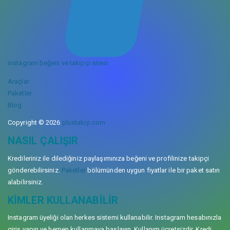
instagram beğeni ve takipçi sitesi
Araçlar
Paketler
Blog
Copyright © 2026
plustakip.com
NASIL ÇALIŞIR
Kredileriniz ile dilediğiniz paylaşımınıza beğeni ve profilinize takipçi
gönderebilirsiniz.
Paketler
bölümünden uygun fiyatlar ile bir paket satın
alabilirsiniz.
KIMLER KULLANABILIR
Instagram üyeliği olan herkes sistemi kullanabilir. Instagram hesabınızla
giriş yapın ve hemen kullanmaya başlayın. Kullanım ücretsizdir. Kredi