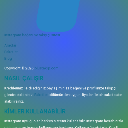
instagram beğeni ve takipçi sitesi
Araçlar
Paketler
Blog
Copyright © 2026
plustakip.com
NASIL ÇALIŞIR
Kredileriniz ile dilediğiniz paylaşımınıza beğeni ve profilinize takipçi
gönderebilirsiniz.
Paketler
bölümünden uygun fiyatlar ile bir paket satın
alabilirsiniz.
KIMLER KULLANABILIR
Instagram üyeliği olan herkes sistemi kullanabilir. Instagram hesabınızla
giriş yapın ve hemen kullanmaya başlayın. Kullanım ücretsizdir. Kredi