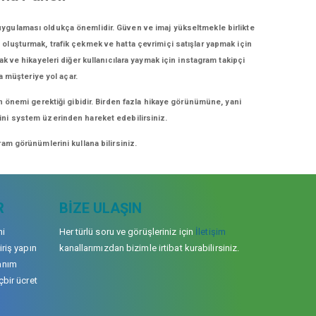
 uygulaması oldukça önemlidir. Güven ve imaj yükseltmekle birlikte
i oluşturmak, trafik çekmek ve hatta çevrimiçi satışlar yapmak için
ak ve hikayeleri diğer kullanıcılara yaymak için instagram takipçi
a müşteriye yol açar.
n önemi gerektiği gibidir. Birden fazla hikaye görünümüne, yani
erini system üzerinden hareket edebilirsiniz.
am görünümlerini kullana bilirsiniz.
R
BIZE ULAŞIN
mi
Her türlü soru ve görüşleriniz için
İletişim
iriş yapın
kanallarımızdan bizimle irtibat kurabilirsiniz.
anım
çbir ücret