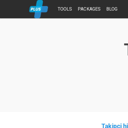
TOOLS
PACKAGES
BLOG
Takipci h