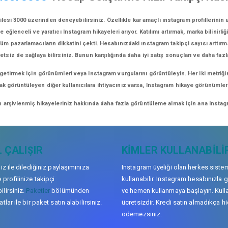
lesi 3000 üzerinden deneyebilirsiniz. Özellikle kar amaçlı ınstagram profillerinin
lenceli ve yaratıcı Instagram hikayeleri arıyor. Katılımı artırmak, marka bilinirliğ
üm pazarlamacıların dikkatini çekti. Hesabınızdaki ınstagram takipçi sayısı arttırm
retsiz de sağlaya bilirsiniz. Bunun karşılığında daha iyi satış sonuçları ve daha fazl
 getirmek için görünümleri veya Instagram vurgularını görüntüleyin. Her iki metriği
arak görüntüleyen diğer kullanıcılara ihtiyacınız varsa, Instagram hikaye görünüml
n arşivlenmiş hikayeleriniz hakkında daha fazla görüntüleme almak için ana Instagr
 ÇALIŞIR
KIMLER KULLANABILI
niz ile dilediğiniz paylaşımınıza
Instagram üyeliği olan herkes siste
 profilinize takipçi
kullanabilir. Instagram hesabınızla g
lirsiniz.
Paketler
bölümünden
ve hemen kullanmaya başlayın. Kull
tlar ile bir paket satın alabilirsiniz.
ücretsizdir. Kredi satın almadıkça hi
ödemezsiniz.