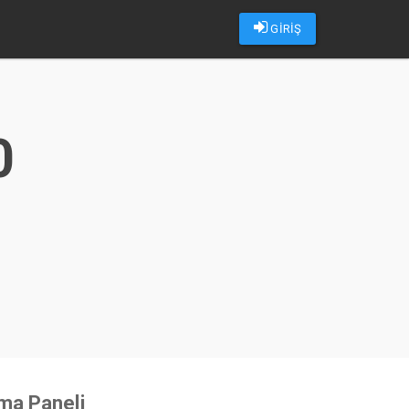
GİRİŞ
0
u
ma Paneli