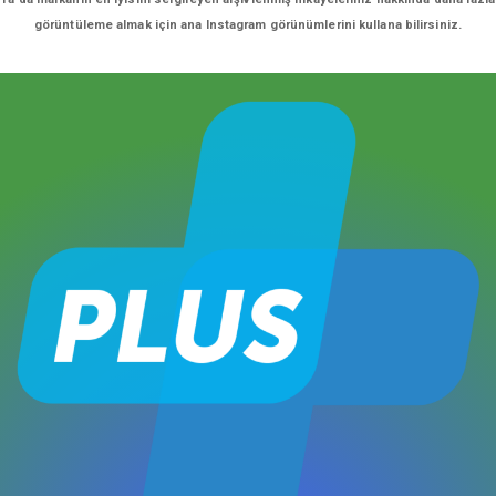
görüntüleme almak için ana Instagram görünümlerini kullana bilirsiniz.