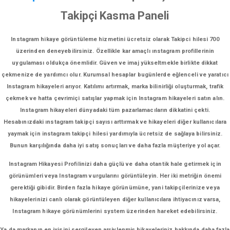
Takipçi Kasma Paneli
Instagram hikaye görüntüleme hizmetini ücretsiz olarak Takipci hilesi 700
üzerinden deneyebilirsiniz. Özellikle kar amaçlı ınstagram profillerinin
uygulaması oldukça önemlidir. Güven ve imaj yükseltmekle birlikte dikkat
çekmenize de yardımcı olur. Kurumsal hesaplar bugünlerde eğlenceli ve yaratıcı
Instagram hikayeleri arıyor. Katılımı artırmak, marka bilinirliği oluşturmak, trafik
çekmek ve hatta çevrimiçi satışlar yapmak için Instagram hikayeleri satın alın.
Instagram hikayeleri dünyadaki tüm pazarlamacıların dikkatini çekti.
Hesabınızdaki ınstagram takipçi sayısı arttırmak ve hikayeleri diğer kullanıcılara
yaymak için instagram takipçi hilesi yardımıyla ücretsiz de sağlaya bilirsiniz.
Bunun karşılığında daha iyi satış sonuçları ve daha fazla müşteriye yol açar.
Instagram Hikayesi Profilinizi daha güçlü ve daha otantik hale getirmek için
görünümleri veya Instagram vurgularını görüntüleyin. Her iki metriğin önemi
gerektiği gibidir. Birden fazla hikaye görünümüne, yani takipçilerinize veya
hikayelerinizi canlı olarak görüntüleyen diğer kullanıcılara ihtiyacınız varsa,
Instagram hikaye görünümlerini system üzerinden hareket edebilirsiniz.
Ya da markanın en iyisini sergileyen arşivlenmiş hikayeleriniz hakkında daha fazla