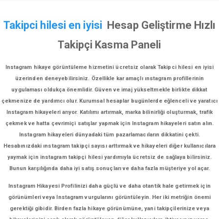
Takipci hilesi en iyisi
Hesap Geliştirme Hızlı
Takipçi Kasma Paneli
Instagram hikaye görüntüleme hizmetini ücretsiz olarak Takipci hilesi en iyisi
üzerinden deneyebilirsiniz. Özellikle kar amaçlı ınstagram profillerinin
uygulaması oldukça önemlidir. Güven ve imaj yükseltmekle birlikte dikkat
çekmenize de yardımcı olur. Kurumsal hesaplar bugünlerde eğlenceli ve yaratıcı
Instagram hikayeleri arıyor. Katılımı artırmak, marka bilinirliği oluşturmak, trafik
çekmek ve hatta çevrimiçi satışlar yapmak için Instagram hikayeleri satın alın.
Instagram hikayeleri dünyadaki tüm pazarlamacıların dikkatini çekti.
Hesabınızdaki ınstagram takipçi sayısı arttırmak ve hikayeleri diğer kullanıcılara
yaymak için instagram takipçi hilesi yardımıyla ücretsiz de sağlaya bilirsiniz.
Bunun karşılığında daha iyi satış sonuçları ve daha fazla müşteriye yol açar.
Instagram Hikayesi Profilinizi daha güçlü ve daha otantik hale getirmek için
görünümleri veya Instagram vurgularını görüntüleyin. Her iki metriğin önemi
gerektiği gibidir. Birden fazla hikaye görünümüne, yani takipçilerinize veya