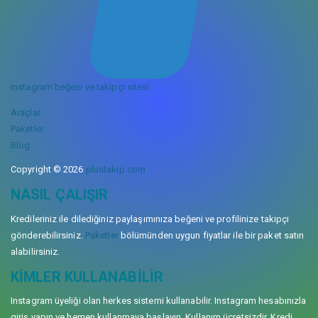
instagram beğeni ve takipçi sitesi
Araçlar
Paketler
Blog
Copyright © 2026
plustakip.com
NASIL ÇALIŞIR
Kredileriniz ile dilediğiniz paylaşımınıza beğeni ve profilinize takipçi
gönderebilirsiniz.
Paketler
bölümünden uygun fiyatlar ile bir paket satın
alabilirsiniz.
KIMLER KULLANABILIR
Instagram üyeliği olan herkes sistemi kullanabilir. Instagram hesabınızla
giriş yapın ve hemen kullanmaya başlayın. Kullanım ücretsizdir. Kredi