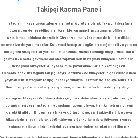
Takipçi Kasma Paneli
Instagram hikaye görüntüleme hizmetini ücretsiz olarak Takipci hilesi face
üzerinden deneyebilirsiniz. Özellikle kar amaçlı ınstagram profillerinin
uygulaması oldukça önemlidir. Güven ve imaj yükseltmekle birlikte dikkat
çekmenize de yardımcı olur. Kurumsal hesaplar bugünlerde eğlenceli ve yaratıcı
Instagram hikayeleri arıyor. Katılımı artırmak, marka bilinirliği oluşturmak, trafik
çekmek ve hatta çevrimiçi satışlar yapmak için Instagram hikayeleri satın alın.
Instagram hikayeleri dünyadaki tüm pazarlamacıların dikkatini çekti.
Hesabınızdaki ınstagram takipçi sayısı arttırmak ve hikayeleri diğer kullanıcılara
yaymak için instagram takipçi hilesi yardımıyla ücretsiz de sağlaya bilirsiniz.
Bunun karşılığında daha iyi satış sonuçları ve daha fazla müşteriye yol açar.
Instagram Hikayesi Profilinizi daha güçlü ve daha otantik hale getirmek için
görünümleri veya Instagram vurgularını görüntüleyin. Her iki metriğin önemi
gerektiği gibidir. Birden fazla hikaye görünümüne, yani takipçilerinize veya
hikayelerinizi canlı olarak görüntüleyen diğer kullanıcılara ihtiyacınız varsa,
Instagram hikaye görünümlerini system üzerinden hareket edebilirsiniz.
Ya da markanın en iyisini sergileyen arşivlenmiş hikayeleriniz hakkında daha fazla