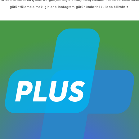
görüntüleme almak için ana Instagram görünümlerini kullana bilirsiniz.