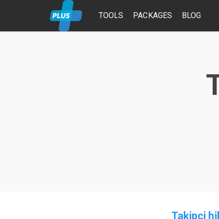
TOOLS
PACKAGES
BLOG
T
Takipci hi