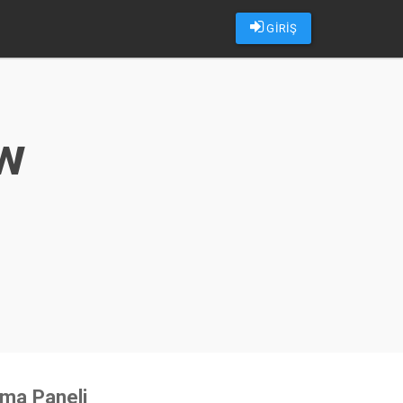
GİRİŞ
ow
u
sma Paneli