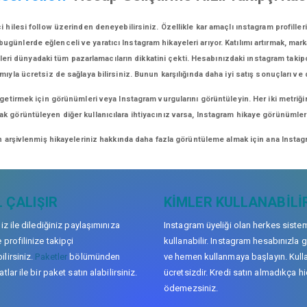
 hilesi follow üzerinden deneyebilirsiniz. Özellikle kar amaçlı ınstagram profill
günlerde eğlenceli ve yaratıcı Instagram hikayeleri arıyor. Katılımı artırmak, marka 
eri dünyadaki tüm pazarlamacıların dikkatini çekti. Hesabınızdaki ınstagram takipçi
mıyla ücretsiz de sağlaya bilirsiniz. Bunun karşılığında daha iyi satış sonuçları ve
 getirmek için görünümleri veya Instagram vurgularını görüntüleyin. Her iki metriği
arak görüntüleyen diğer kullanıcılara ihtiyacınız varsa, Instagram hikaye görünüml
n arşivlenmiş hikayeleriniz hakkında daha fazla görüntüleme almak için ana Instagr
 ÇALIŞIR
KIMLER KULLANABILI
niz ile dilediğiniz paylaşımınıza
Instagram üyeliği olan herkes siste
 profilinize takipçi
kullanabilir. Instagram hesabınızla g
lirsiniz.
Paketler
bölümünden
ve hemen kullanmaya başlayın. Kull
tlar ile bir paket satın alabilirsiniz.
ücretsizdir. Kredi satın almadıkça hi
ödemezsiniz.