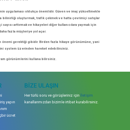
erinin uygulaması oldukça önemlidir. Güven ve imaj yükseltmekle
bilinirliği oluşturmak, trafik çekmek ve hatta çevrimiçi satışlar
 sayısı arttırmak ve hikayeleri diğer kullanıcılara yaymak için
 daha fazla müşteriye yol açar.
n önemi gerektiği gibidir. Birden fazla hikaye görünümüne, yani
erini system üzerinden hareket edebilirsiniz.
am görünümlerini kullana bilirsiniz.
R
BIZE ULAŞIN
mi
Her türlü soru ve görüşleriniz için
İletişim
iriş yapın
kanallarımızdan bizimle irtibat kurabilirsiniz.
anım
çbir ücret