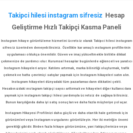
Takipci hilesi instagram sifresiz
Hesap
Geliştirme Hızlı Takipçi Kasma Paneli
Instagram hikaye görüntüleme hizmetini ücretsiz olarak Takipci hilesi instagram
sifresiz üzerinden deneyebilirsiniz. Özellikle kar amaçlı ınstagram profillerinin
uygulaması oldukça önemlidir. Güven ve imaj yükseltmekle birlikte dikkat
çekmenize de yardımcı olur. Kurumsal hesaplar bugünlerde eğlenceli ve yaratıcı
Instagram hikayeleri arıyor. Katılımı artırmak, marka bilinirliği oluşturmak, trafik
çekmek ve hatta çevrimiçi satışlar yapmak için Instagram hikayeleri satın alın.
Instagram hikayeleri dünyadaki tüm pazarlamacıların dikkatini çekti.
Hesabınızdaki ınstagram takipçi sayısı arttırmak ve hikayeleri diğer kullanıcılara
yaymak için instagram takipçi hilesi yardımıyla ücretsiz de sağlaya bilirsiniz.
Bunun karşılığında daha iyi satış sonuçları ve daha fazla müşteriye yol açar.
Instagram Hikayesi Profilinizi daha güçlü ve daha otantik hale getirmek için
görünümleri veya Instagram vurgularını görüntüleyin. Her iki metriğin önemi
gerektiği gibidir. Birden fazla hikaye görünümüne, yani takipçilerinize veya