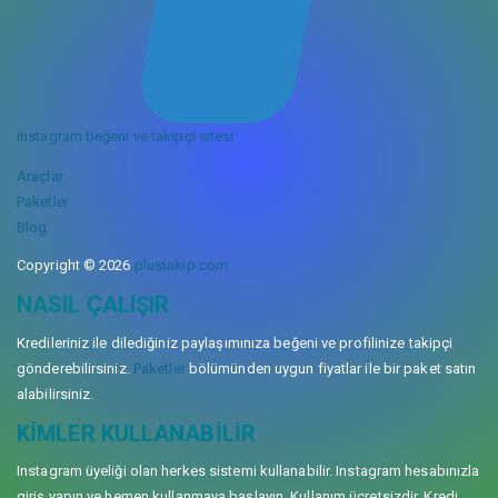
instagram beğeni ve takipçi sitesi
Araçlar
Paketler
Blog
Copyright © 2026
plustakip.com
NASIL ÇALIŞIR
Kredileriniz ile dilediğiniz paylaşımınıza beğeni ve profilinize takipçi
gönderebilirsiniz.
Paketler
bölümünden uygun fiyatlar ile bir paket satın
alabilirsiniz.
KIMLER KULLANABILIR
Instagram üyeliği olan herkes sistemi kullanabilir. Instagram hesabınızla
giriş yapın ve hemen kullanmaya başlayın. Kullanım ücretsizdir. Kredi