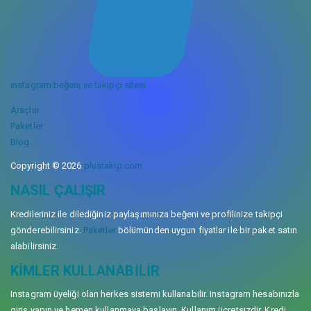
instagram beğeni ve takipçi sitesi
Araçlar
Paketler
Blog
Copyright © 2026
plustakip.com
NASIL ÇALIŞIR
Kredileriniz ile dilediğiniz paylaşımınıza beğeni ve profilinize takipçi
gönderebilirsiniz.
Paketler
bölümünden uygun fiyatlar ile bir paket satın
alabilirsiniz.
KIMLER KULLANABILIR
Instagram üyeliği olan herkes sistemi kullanabilir. Instagram hesabınızla
giriş yapın ve hemen kullanmaya başlayın. Kullanım ücretsizdir. Kredi