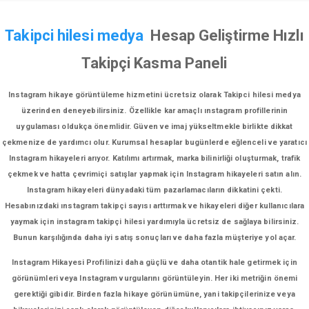
Takipci hilesi medya
Hesap Geliştirme Hızlı
Takipçi Kasma Paneli
Instagram hikaye görüntüleme hizmetini ücretsiz olarak Takipci hilesi medya
üzerinden deneyebilirsiniz. Özellikle kar amaçlı ınstagram profillerinin
uygulaması oldukça önemlidir. Güven ve imaj yükseltmekle birlikte dikkat
çekmenize de yardımcı olur. Kurumsal hesaplar bugünlerde eğlenceli ve yaratıcı
Instagram hikayeleri arıyor. Katılımı artırmak, marka bilinirliği oluşturmak, trafik
çekmek ve hatta çevrimiçi satışlar yapmak için Instagram hikayeleri satın alın.
Instagram hikayeleri dünyadaki tüm pazarlamacıların dikkatini çekti.
Hesabınızdaki ınstagram takipçi sayısı arttırmak ve hikayeleri diğer kullanıcılara
yaymak için instagram takipçi hilesi yardımıyla ücretsiz de sağlaya bilirsiniz.
Bunun karşılığında daha iyi satış sonuçları ve daha fazla müşteriye yol açar.
Instagram Hikayesi Profilinizi daha güçlü ve daha otantik hale getirmek için
görünümleri veya Instagram vurgularını görüntüleyin. Her iki metriğin önemi
gerektiği gibidir. Birden fazla hikaye görünümüne, yani takipçilerinize veya