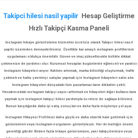
Takipci hilesi nasil yapilir
Hesap Geliştirme
Hızlı Takipçi Kasma Paneli
Instagram hikaye görüntüleme hizmetini ücretsiz olarak Takipci hilesi nasil
yapilir üzerinden deneyebilirsiniz. Özellikle kar amaçlı ınstagram profillerinin
uygulaması oldukça önemlidir. Güven ve imaj yükseltmekle birlikte dikkat
çekmenize de yardımcı olur. Kurumsal hesaplar bugünlerde eğlenceli ve yaratıcı
Instagram hikayeleri arıyor. Katılımı artırmak, marka bilinirliği oluşturmak, trafik
çekmek ve hatta çevrimiçi satışlar yapmak için Instagram hikayeleri satın alın.
Instagram hikayeleri dünyadaki tüm pazarlamacıların dikkatini çekti.
Hesabınızdaki ınstagram takipçi sayısı arttırmak ve hikayeleri diğer kullanıcılara
yaymak için instagram takipçi hilesi yardımıyla ücretsiz de sağlaya bilirsiniz.
Bunun karşılığında daha iyi satış sonuçları ve daha fazla müşteriye yol açar.
Instagram Hikayesi Profilinizi daha güçlü ve daha otantik hale getirmek için
görünümleri veya Instagram vurgularını görüntüleyin. Her iki metriğin önemi
gerektiği gibidir. Birden fazla hikaye görünümüne, yani takipçilerinize veya