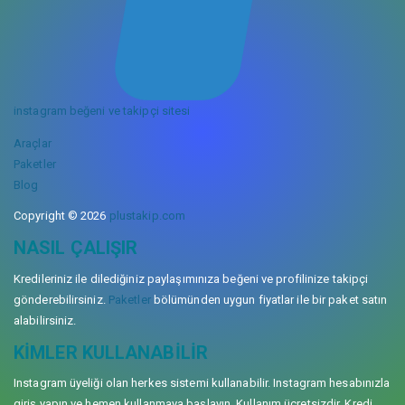
instagram beğeni ve takipçi sitesi
Araçlar
Paketler
Blog
Copyright © 2026
plustakip.com
NASIL ÇALIŞIR
Kredileriniz ile dilediğiniz paylaşımınıza beğeni ve profilinize takipçi
gönderebilirsiniz.
Paketler
bölümünden uygun fiyatlar ile bir paket satın
alabilirsiniz.
KIMLER KULLANABILIR
Instagram üyeliği olan herkes sistemi kullanabilir. Instagram hesabınızla
giriş yapın ve hemen kullanmaya başlayın. Kullanım ücretsizdir. Kredi