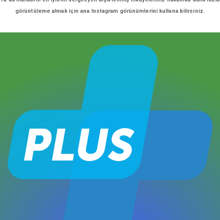
görüntüleme almak için ana Instagram görünümlerini kullana bilirsiniz.