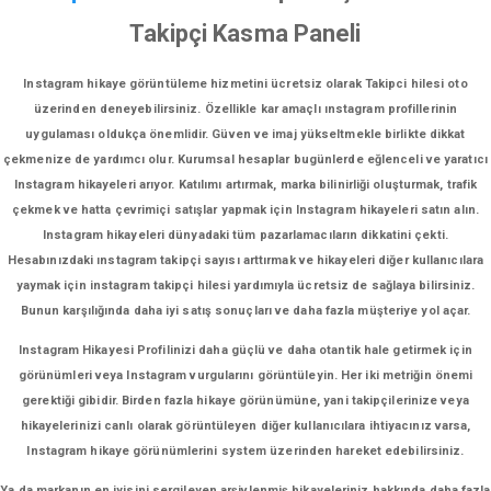
Takipçi Kasma Paneli
Instagram hikaye görüntüleme hizmetini ücretsiz olarak Takipci hilesi oto
üzerinden deneyebilirsiniz. Özellikle kar amaçlı ınstagram profillerinin
uygulaması oldukça önemlidir. Güven ve imaj yükseltmekle birlikte dikkat
çekmenize de yardımcı olur. Kurumsal hesaplar bugünlerde eğlenceli ve yaratıcı
Instagram hikayeleri arıyor. Katılımı artırmak, marka bilinirliği oluşturmak, trafik
çekmek ve hatta çevrimiçi satışlar yapmak için Instagram hikayeleri satın alın.
Instagram hikayeleri dünyadaki tüm pazarlamacıların dikkatini çekti.
Hesabınızdaki ınstagram takipçi sayısı arttırmak ve hikayeleri diğer kullanıcılara
yaymak için instagram takipçi hilesi yardımıyla ücretsiz de sağlaya bilirsiniz.
Bunun karşılığında daha iyi satış sonuçları ve daha fazla müşteriye yol açar.
Instagram Hikayesi Profilinizi daha güçlü ve daha otantik hale getirmek için
görünümleri veya Instagram vurgularını görüntüleyin. Her iki metriğin önemi
gerektiği gibidir. Birden fazla hikaye görünümüne, yani takipçilerinize veya
hikayelerinizi canlı olarak görüntüleyen diğer kullanıcılara ihtiyacınız varsa,
Instagram hikaye görünümlerini system üzerinden hareket edebilirsiniz.
Ya da markanın en iyisini sergileyen arşivlenmiş hikayeleriniz hakkında daha fazla