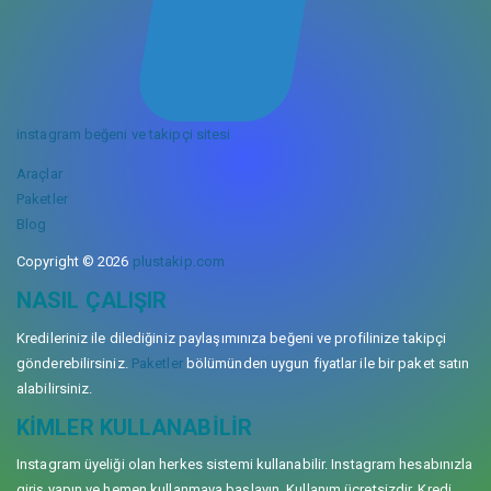
instagram beğeni ve takipçi sitesi
Araçlar
Paketler
Blog
Copyright © 2026
plustakip.com
NASIL ÇALIŞIR
Kredileriniz ile dilediğiniz paylaşımınıza beğeni ve profilinize takipçi
gönderebilirsiniz.
Paketler
bölümünden uygun fiyatlar ile bir paket satın
alabilirsiniz.
KIMLER KULLANABILIR
Instagram üyeliği olan herkes sistemi kullanabilir. Instagram hesabınızla
giriş yapın ve hemen kullanmaya başlayın. Kullanım ücretsizdir. Kredi