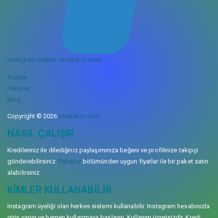
instagram beğeni ve takipçi sitesi
Araçlar
Paketler
Blog
Copyright © 2026
plustakip.com
NASIL ÇALIŞIR
Kredileriniz ile dilediğiniz paylaşımınıza beğeni ve profilinize takipçi
gönderebilirsiniz.
Paketler
bölümünden uygun fiyatlar ile bir paket satın
alabilirsiniz.
KIMLER KULLANABILIR
Instagram üyeliği olan herkes sistemi kullanabilir. Instagram hesabınızla
giriş yapın ve hemen kullanmaya başlayın. Kullanım ücretsizdir. Kredi