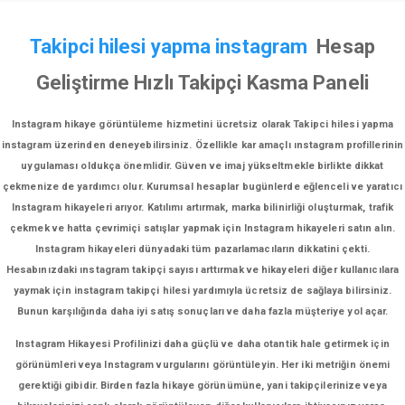
Takipci hilesi yapma instagram
Hesap
Geliştirme Hızlı Takipçi Kasma Paneli
Instagram hikaye görüntüleme hizmetini ücretsiz olarak Takipci hilesi yapma
instagram üzerinden deneyebilirsiniz. Özellikle kar amaçlı ınstagram profillerinin
uygulaması oldukça önemlidir. Güven ve imaj yükseltmekle birlikte dikkat
çekmenize de yardımcı olur. Kurumsal hesaplar bugünlerde eğlenceli ve yaratıcı
Instagram hikayeleri arıyor. Katılımı artırmak, marka bilinirliği oluşturmak, trafik
çekmek ve hatta çevrimiçi satışlar yapmak için Instagram hikayeleri satın alın.
Instagram hikayeleri dünyadaki tüm pazarlamacıların dikkatini çekti.
Hesabınızdaki ınstagram takipçi sayısı arttırmak ve hikayeleri diğer kullanıcılara
yaymak için instagram takipçi hilesi yardımıyla ücretsiz de sağlaya bilirsiniz.
Bunun karşılığında daha iyi satış sonuçları ve daha fazla müşteriye yol açar.
Instagram Hikayesi Profilinizi daha güçlü ve daha otantik hale getirmek için
görünümleri veya Instagram vurgularını görüntüleyin. Her iki metriğin önemi
gerektiği gibidir. Birden fazla hikaye görünümüne, yani takipçilerinize veya