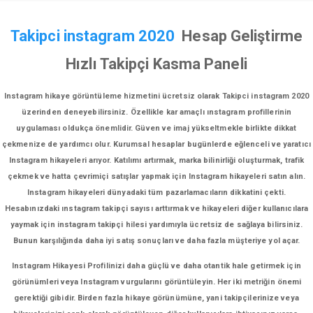
Takipci instagram 2020
Hesap Geliştirme
Hızlı Takipçi Kasma Paneli
Instagram hikaye görüntüleme hizmetini ücretsiz olarak Takipci instagram 2020
üzerinden deneyebilirsiniz. Özellikle kar amaçlı ınstagram profillerinin
uygulaması oldukça önemlidir. Güven ve imaj yükseltmekle birlikte dikkat
çekmenize de yardımcı olur. Kurumsal hesaplar bugünlerde eğlenceli ve yaratıcı
Instagram hikayeleri arıyor. Katılımı artırmak, marka bilinirliği oluşturmak, trafik
çekmek ve hatta çevrimiçi satışlar yapmak için Instagram hikayeleri satın alın.
Instagram hikayeleri dünyadaki tüm pazarlamacıların dikkatini çekti.
Hesabınızdaki ınstagram takipçi sayısı arttırmak ve hikayeleri diğer kullanıcılara
yaymak için instagram takipçi hilesi yardımıyla ücretsiz de sağlaya bilirsiniz.
Bunun karşılığında daha iyi satış sonuçları ve daha fazla müşteriye yol açar.
Instagram Hikayesi Profilinizi daha güçlü ve daha otantik hale getirmek için
görünümleri veya Instagram vurgularını görüntüleyin. Her iki metriğin önemi
gerektiği gibidir. Birden fazla hikaye görünümüne, yani takipçilerinize veya