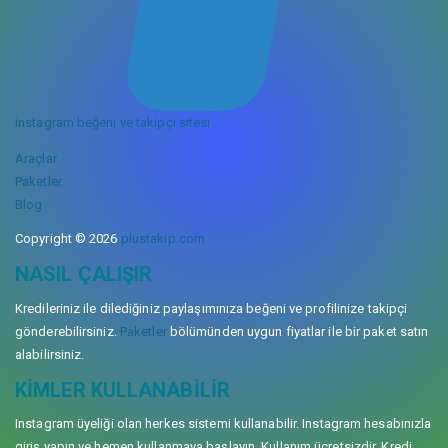
instagram beğeni ve takipçi sitesi
Araçlar
Paketler
Blog
Copyright © 2026
plustakip.com
NASIL ÇALIŞIR
Kredileriniz ile dilediğiniz paylaşımınıza beğeni ve profilinize takipçi
gönderebilirsiniz.
Paketler
bölümünden uygun fiyatlar ile bir paket satın
alabilirsiniz.
KIMLER KULLANABILIR
Instagram üyeliği olan herkes sistemi kullanabilir. Instagram hesabınızla
giriş yapın ve hemen kullanmaya başlayın. Kullanım ücretsizdir. Kredi