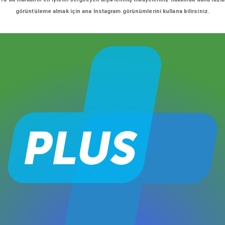
görüntüleme almak için ana Instagram görünümlerini kullana bilirsiniz.