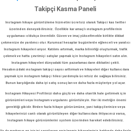
Takipçi Kasma Paneli
Instagram hikaye görüntüleme hizmetini ücretsiz olarak Takipci kas twitter
üzerinden deneyebilirsiniz. Özellikle kar amaçlı ınstagram profillerinin
uygulaması oldukça önemlidir. Güven ve imaj yükseltmekle birlikte dikkat
çekmenize de yardımcı olur. Kurumsal hesaplar bugünlerde eğlenceli ve yaratıcı
Instagram hikayeleri arıyor. Katılımı artırmak, marka bilinirliği oluşturmak, trafik
çekmek ve hatta çevrimiçi satışlar yapmak için Instagram hikayeleri satın alın.
Instagram hikayeleri dünyadaki tüm pazarlamacıların dikkatini çekti.
Hesabınızdaki ınstagram takipçi sayısı arttırmak ve hikayeleri diğer kullanıcılara
yaymak için instagram takipçi hilesi yardımıyla ücretsiz de sağlaya bilirsiniz.
Bunun karşılığında daha iyi satış sonuçları ve daha fazla müşteriye yol açar.
Instagram Hikayesi Profilinizi daha güçlü ve daha otantik hale getirmek için
görünümleri veya Instagram vurgularını görüntüleyin. Her iki metriğin önemi
gerektiği gibidir. Birden fazla hikaye görünümüne, yani takipçilerinize veya
hikayelerinizi canlı olarak görüntüleyen diğer kullanıcılara ihtiyacınız varsa,
Instagram hikaye görünümlerini system üzerinden hareket edebilirsiniz.
Ya da markanın en iyisini sergileyen arşivlenmiş hikayeleriniz hakkında daha fazla