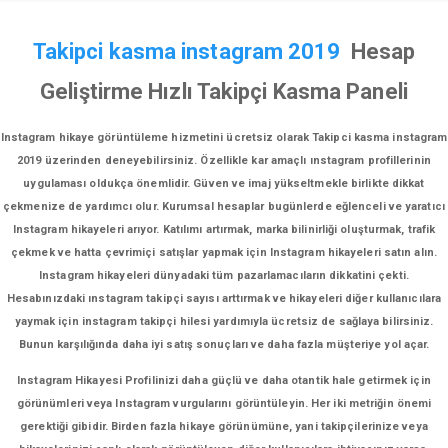
Takipci kasma instagram 2019
Hesap
Geliştirme Hızlı Takipçi Kasma Paneli
Instagram hikaye görüntüleme hizmetini ücretsiz olarak Takipci kasma instagram
2019 üzerinden deneyebilirsiniz. Özellikle kar amaçlı ınstagram profillerinin
uygulaması oldukça önemlidir. Güven ve imaj yükseltmekle birlikte dikkat
çekmenize de yardımcı olur. Kurumsal hesaplar bugünlerde eğlenceli ve yaratıcı
Instagram hikayeleri arıyor. Katılımı artırmak, marka bilinirliği oluşturmak, trafik
çekmek ve hatta çevrimiçi satışlar yapmak için Instagram hikayeleri satın alın.
Instagram hikayeleri dünyadaki tüm pazarlamacıların dikkatini çekti.
Hesabınızdaki ınstagram takipçi sayısı arttırmak ve hikayeleri diğer kullanıcılara
yaymak için instagram takipçi hilesi yardımıyla ücretsiz de sağlaya bilirsiniz.
Bunun karşılığında daha iyi satış sonuçları ve daha fazla müşteriye yol açar.
Instagram Hikayesi Profilinizi daha güçlü ve daha otantik hale getirmek için
görünümleri veya Instagram vurgularını görüntüleyin. Her iki metriğin önemi
gerektiği gibidir. Birden fazla hikaye görünümüne, yani takipçilerinize veya