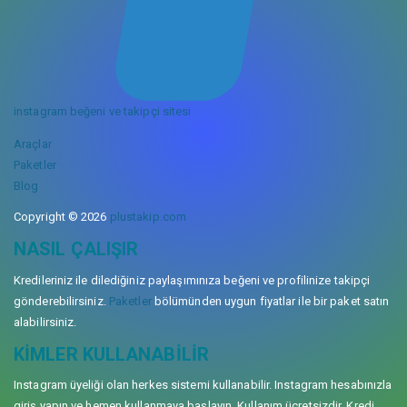
instagram beğeni ve takipçi sitesi
Araçlar
Paketler
Blog
Copyright © 2026
plustakip.com
NASIL ÇALIŞIR
Kredileriniz ile dilediğiniz paylaşımınıza beğeni ve profilinize takipçi
gönderebilirsiniz.
Paketler
bölümünden uygun fiyatlar ile bir paket satın
alabilirsiniz.
KIMLER KULLANABILIR
Instagram üyeliği olan herkes sistemi kullanabilir. Instagram hesabınızla
giriş yapın ve hemen kullanmaya başlayın. Kullanım ücretsizdir. Kredi