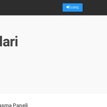
GİRİŞ
ari
u
Kasma Paneli