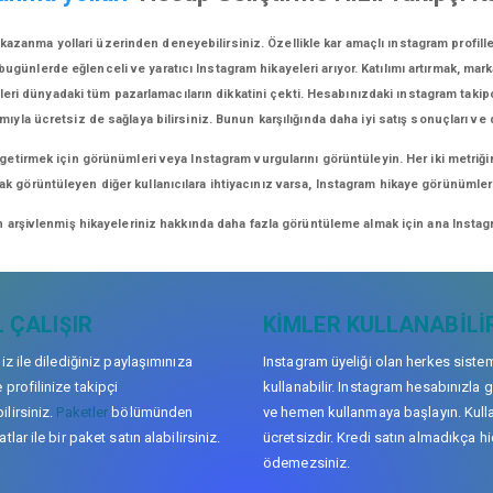
kazanma yollari üzerinden deneyebilirsiniz. Özellikle kar amaçlı ınstagram profil
günlerde eğlenceli ve yaratıcı Instagram hikayeleri arıyor. Katılımı artırmak, marka 
eri dünyadaki tüm pazarlamacıların dikkatini çekti. Hesabınızdaki ınstagram takipçi
mıyla ücretsiz de sağlaya bilirsiniz. Bunun karşılığında daha iyi satış sonuçları ve
 getirmek için görünümleri veya Instagram vurgularını görüntüleyin. Her iki metriği
arak görüntüleyen diğer kullanıcılara ihtiyacınız varsa, Instagram hikaye görünüml
n arşivlenmiş hikayeleriniz hakkında daha fazla görüntüleme almak için ana Instagr
 ÇALIŞIR
KIMLER KULLANABILI
niz ile dilediğiniz paylaşımınıza
Instagram üyeliği olan herkes siste
 profilinize takipçi
kullanabilir. Instagram hesabınızla g
lirsiniz.
Paketler
bölümünden
ve hemen kullanmaya başlayın. Kull
tlar ile bir paket satın alabilirsiniz.
ücretsizdir. Kredi satın almadıkça hi
ödemezsiniz.