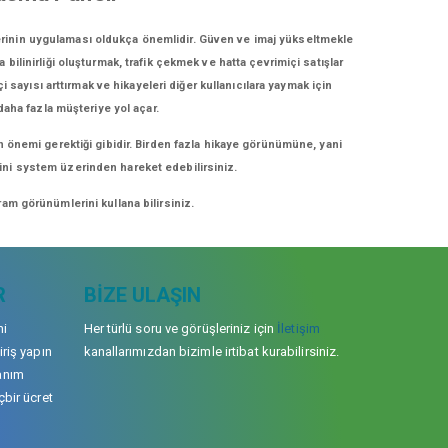
lerinin uygulaması oldukça önemlidir. Güven ve imaj yükseltmekle
bilinirliği oluşturmak, trafik çekmek ve hatta çevrimiçi satışlar
 sayısı arttırmak ve hikayeleri diğer kullanıcılara yaymak için
 daha fazla müşteriye yol açar.
n önemi gerektiği gibidir. Birden fazla hikaye görünümüne, yani
erini system üzerinden hareket edebilirsiniz.
am görünümlerini kullana bilirsiniz.
R
BIZE ULAŞIN
mi
Her türlü soru ve görüşleriniz için
İletişim
iriş yapın
kanallarımızdan bizimle irtibat kurabilirsiniz.
anım
çbir ücret