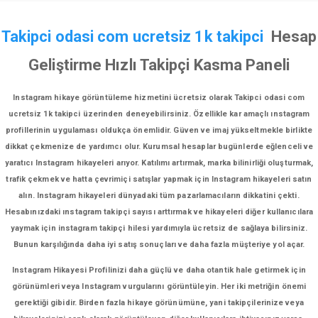
Takipci odasi com ucretsiz 1k takipci
Hesap
Geliştirme Hızlı Takipçi Kasma Paneli
Instagram hikaye görüntüleme hizmetini ücretsiz olarak Takipci odasi com
ucretsiz 1k takipci üzerinden deneyebilirsiniz. Özellikle kar amaçlı ınstagram
profillerinin uygulaması oldukça önemlidir. Güven ve imaj yükseltmekle birlikte
dikkat çekmenize de yardımcı olur. Kurumsal hesaplar bugünlerde eğlenceli ve
yaratıcı Instagram hikayeleri arıyor. Katılımı artırmak, marka bilinirliği oluşturmak,
trafik çekmek ve hatta çevrimiçi satışlar yapmak için Instagram hikayeleri satın
alın. Instagram hikayeleri dünyadaki tüm pazarlamacıların dikkatini çekti.
Hesabınızdaki ınstagram takipçi sayısı arttırmak ve hikayeleri diğer kullanıcılara
yaymak için instagram takipçi hilesi yardımıyla ücretsiz de sağlaya bilirsiniz.
Bunun karşılığında daha iyi satış sonuçları ve daha fazla müşteriye yol açar.
Instagram Hikayesi Profilinizi daha güçlü ve daha otantik hale getirmek için
görünümleri veya Instagram vurgularını görüntüleyin. Her iki metriğin önemi
gerektiği gibidir. Birden fazla hikaye görünümüne, yani takipçilerinize veya