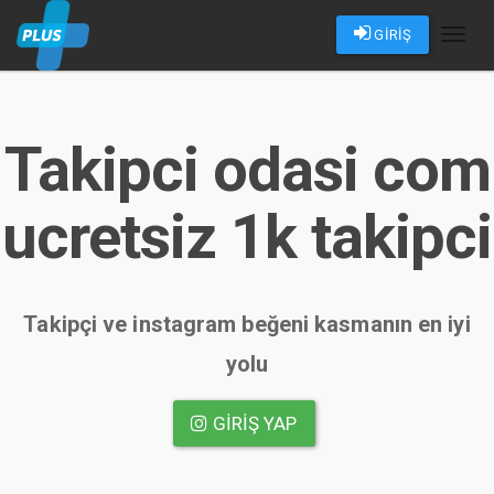
GİRİŞ
Toggl
naviga
Takipci odasi com
ucretsiz 1k takipci
Takipçi ve instagram beğeni kasmanın en iyi
yolu
GIRIŞ YAP