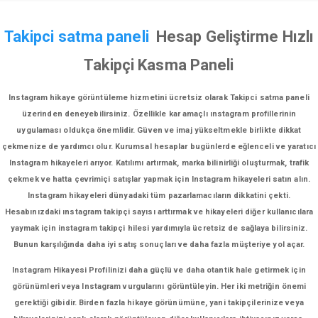
Takipci satma paneli
Hesap Geliştirme Hızlı
Takipçi Kasma Paneli
Instagram hikaye görüntüleme hizmetini ücretsiz olarak Takipci satma paneli
üzerinden deneyebilirsiniz. Özellikle kar amaçlı ınstagram profillerinin
uygulaması oldukça önemlidir. Güven ve imaj yükseltmekle birlikte dikkat
çekmenize de yardımcı olur. Kurumsal hesaplar bugünlerde eğlenceli ve yaratıcı
Instagram hikayeleri arıyor. Katılımı artırmak, marka bilinirliği oluşturmak, trafik
çekmek ve hatta çevrimiçi satışlar yapmak için Instagram hikayeleri satın alın.
Instagram hikayeleri dünyadaki tüm pazarlamacıların dikkatini çekti.
Hesabınızdaki ınstagram takipçi sayısı arttırmak ve hikayeleri diğer kullanıcılara
yaymak için instagram takipçi hilesi yardımıyla ücretsiz de sağlaya bilirsiniz.
Bunun karşılığında daha iyi satış sonuçları ve daha fazla müşteriye yol açar.
Instagram Hikayesi Profilinizi daha güçlü ve daha otantik hale getirmek için
görünümleri veya Instagram vurgularını görüntüleyin. Her iki metriğin önemi
gerektiği gibidir. Birden fazla hikaye görünümüne, yani takipçilerinize veya