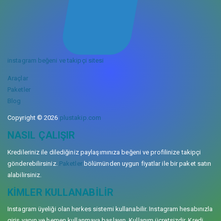
instagram beğeni ve takipçi sitesi
Araçlar
Paketler
Blog
Copyright © 2026
plustakip.com
NASIL ÇALIŞIR
Kredileriniz ile dilediğiniz paylaşımınıza beğeni ve profilinize takipçi
gönderebilirsiniz.
Paketler
bölümünden uygun fiyatlar ile bir paket satın
alabilirsiniz.
KIMLER KULLANABILIR
Instagram üyeliği olan herkes sistemi kullanabilir. Instagram hesabınızla
giriş yapın ve hemen kullanmaya başlayın. Kullanım ücretsizdir. Kredi