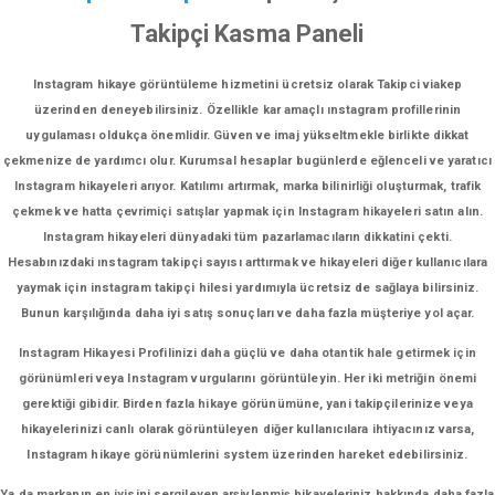
Takipçi Kasma Paneli
Instagram hikaye görüntüleme hizmetini ücretsiz olarak Takipci viakep
üzerinden deneyebilirsiniz. Özellikle kar amaçlı ınstagram profillerinin
uygulaması oldukça önemlidir. Güven ve imaj yükseltmekle birlikte dikkat
çekmenize de yardımcı olur. Kurumsal hesaplar bugünlerde eğlenceli ve yaratıcı
Instagram hikayeleri arıyor. Katılımı artırmak, marka bilinirliği oluşturmak, trafik
çekmek ve hatta çevrimiçi satışlar yapmak için Instagram hikayeleri satın alın.
Instagram hikayeleri dünyadaki tüm pazarlamacıların dikkatini çekti.
Hesabınızdaki ınstagram takipçi sayısı arttırmak ve hikayeleri diğer kullanıcılara
yaymak için instagram takipçi hilesi yardımıyla ücretsiz de sağlaya bilirsiniz.
Bunun karşılığında daha iyi satış sonuçları ve daha fazla müşteriye yol açar.
Instagram Hikayesi Profilinizi daha güçlü ve daha otantik hale getirmek için
görünümleri veya Instagram vurgularını görüntüleyin. Her iki metriğin önemi
gerektiği gibidir. Birden fazla hikaye görünümüne, yani takipçilerinize veya
hikayelerinizi canlı olarak görüntüleyen diğer kullanıcılara ihtiyacınız varsa,
Instagram hikaye görünümlerini system üzerinden hareket edebilirsiniz.
Ya da markanın en iyisini sergileyen arşivlenmiş hikayeleriniz hakkında daha fazla