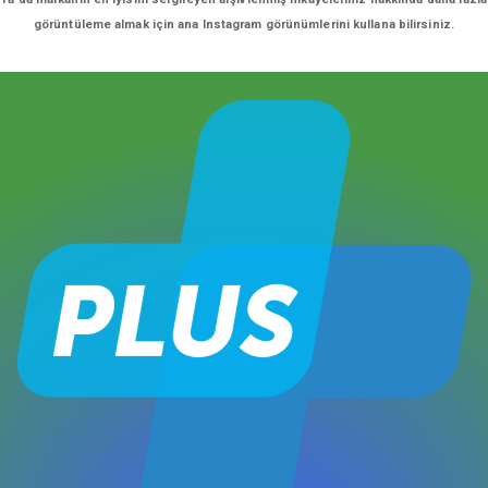
görüntüleme almak için ana Instagram görünümlerini kullana bilirsiniz.