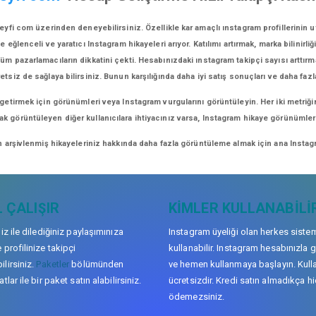
yfi com üzerinden deneyebilirsiniz. Özellikle kar amaçlı ınstagram profillerinin 
lenceli ve yaratıcı Instagram hikayeleri arıyor. Katılımı artırmak, marka bilinirliğ
üm pazarlamacıların dikkatini çekti. Hesabınızdaki ınstagram takipçi sayısı arttırm
retsiz de sağlaya bilirsiniz. Bunun karşılığında daha iyi satış sonuçları ve daha fazl
 getirmek için görünümleri veya Instagram vurgularını görüntüleyin. Her iki metriği
arak görüntüleyen diğer kullanıcılara ihtiyacınız varsa, Instagram hikaye görünüml
n arşivlenmiş hikayeleriniz hakkında daha fazla görüntüleme almak için ana Instagr
 ÇALIŞIR
KIMLER KULLANABILI
niz ile dilediğiniz paylaşımınıza
Instagram üyeliği olan herkes siste
 profilinize takipçi
kullanabilir. Instagram hesabınızla g
lirsiniz.
Paketler
bölümünden
ve hemen kullanmaya başlayın. Kull
tlar ile bir paket satın alabilirsiniz.
ücretsizdir. Kredi satın almadıkça hi
ödemezsiniz.