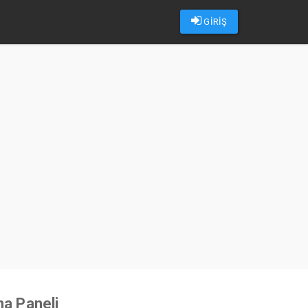
GİRİŞ
u
ma Paneli