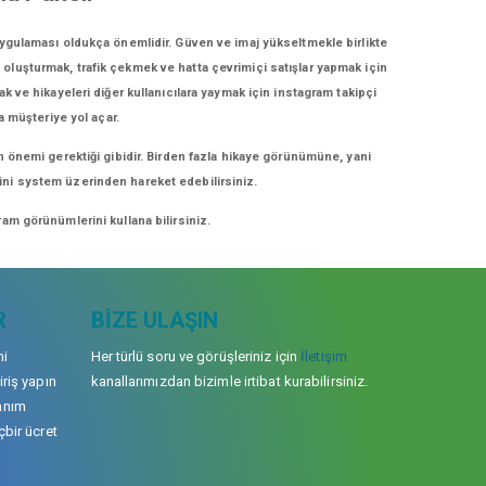
uygulaması oldukça önemlidir. Güven ve imaj yükseltmekle birlikte
i oluşturmak, trafik çekmek ve hatta çevrimiçi satışlar yapmak için
ak ve hikayeleri diğer kullanıcılara yaymak için instagram takipçi
a müşteriye yol açar.
n önemi gerektiği gibidir. Birden fazla hikaye görünümüne, yani
erini system üzerinden hareket edebilirsiniz.
am görünümlerini kullana bilirsiniz.
R
BIZE ULAŞIN
mi
Her türlü soru ve görüşleriniz için
İletişim
iriş yapın
kanallarımızdan bizimle irtibat kurabilirsiniz.
anım
çbir ücret