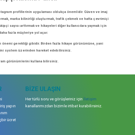
stagram profillerinin uygulaması oldukça önemlidir. Güven ve imaj
rmak, marka bilinirliği oluşturmak, trafik çekmek ve hatta çevrimiçi
ipçi sayısı arttırmak ve hikayeleri diğer kullanıcılara yaymak için
 daha fazla müşteriye yol açar.
n önemi gerektiği gibidir. Birden fazla hikaye görünümüne, yani
erini system üzerinden hareket edebilirsiniz.
am görünümlerini kullana bilirsiniz.
R
BIZE ULAŞIN
mi
Her türlü soru ve görüşleriniz için
İletişim
iriş yapın
kanallarımızdan bizimle irtibat kurabilirsiniz.
anım
çbir ücret