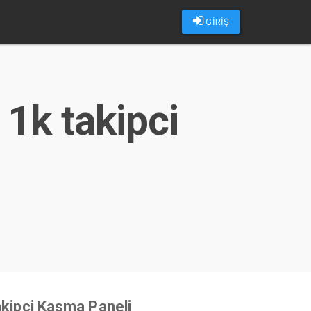
GİRİŞ
1k takipci
u
akipçi Kasma Paneli