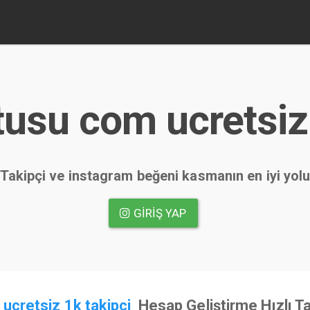
tusu com ucretsiz 
Takipçi ve instagram beğeni kasmanın en iyi yol
GIRIŞ YAP
ucretsiz 1k takipci
Hesap Geliştirme Hızlı T