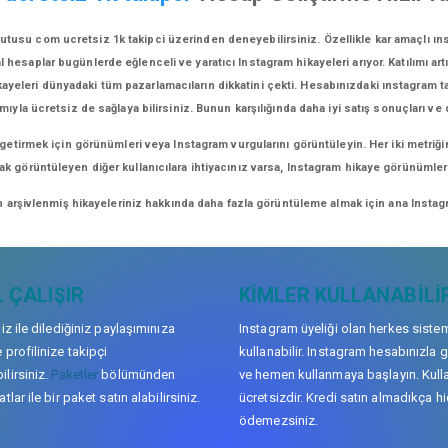
tusu com ucretsiz 1k takipci üzerinden deneyebilirsiniz. Özellikle kar amaçlı ın
esaplar bugünlerde eğlenceli ve yaratıcı Instagram hikayeleri arıyor. Katılımı artı
kayeleri dünyadaki tüm pazarlamacıların dikkatini çekti. Hesabınızdaki ınstagram tak
mıyla ücretsiz de sağlaya bilirsiniz. Bunun karşılığında daha iyi satış sonuçları ve
 getirmek için görünümleri veya Instagram vurgularını görüntüleyin. Her iki metriği
arak görüntüleyen diğer kullanıcılara ihtiyacınız varsa, Instagram hikaye görünüml
n arşivlenmiş hikayeleriniz hakkında daha fazla görüntüleme almak için ana Instagr
 ÇALIŞIR
KIMLER KULLANABILI
niz ile dilediğiniz paylaşımınıza
Instagram üyeliği olan herkes siste
 profilinize takipçi
kullanabilir. Instagram hesabınızla g
lirsiniz.
Paketler
bölümünden
ve hemen kullanmaya başlayın. Kull
tlar ile bir paket satın alabilirsiniz.
ücretsizdir. Kredi satın almadıkça hi
ödemezsiniz.