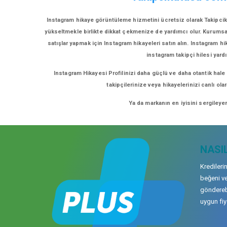
Instagram hikaye görüntüleme hizmetini ücretsiz olarak Takipciku
yükseltmekle birlikte dikkat çekmenize de yardımcı olur. Kurumsal h
satışlar yapmak için Instagram hikayeleri satın alın. Instagram hi
instagram takipçi hilesi yardı
Instagram Hikayesi Profilinizi daha güçlü ve daha otantik hale
takipçilerinize veya hikayelerinizi canlı ol
Ya da markanın en iyisini sergileye
NASIL
Kredileri
beğeni ve
gönderebi
uygun fiya