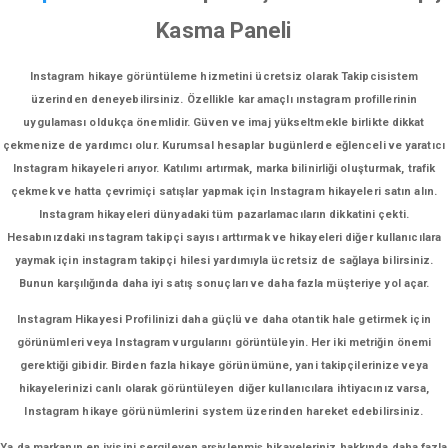
Kasma Paneli
Instagram hikaye görüntüleme hizmetini ücretsiz olarak Takipcisistem
üzerinden deneyebilirsiniz. Özellikle kar amaçlı ınstagram profillerinin
uygulaması oldukça önemlidir. Güven ve imaj yükseltmekle birlikte dikkat
çekmenize de yardımcı olur. Kurumsal hesaplar bugünlerde eğlenceli ve yaratıcı
Instagram hikayeleri arıyor. Katılımı artırmak, marka bilinirliği oluşturmak, trafik
çekmek ve hatta çevrimiçi satışlar yapmak için Instagram hikayeleri satın alın.
Instagram hikayeleri dünyadaki tüm pazarlamacıların dikkatini çekti.
Hesabınızdaki ınstagram takipçi sayısı arttırmak ve hikayeleri diğer kullanıcılara
yaymak için instagram takipçi hilesi yardımıyla ücretsiz de sağlaya bilirsiniz.
Bunun karşılığında daha iyi satış sonuçları ve daha fazla müşteriye yol açar.
Instagram Hikayesi Profilinizi daha güçlü ve daha otantik hale getirmek için
görünümleri veya Instagram vurgularını görüntüleyin. Her iki metriğin önemi
gerektiği gibidir. Birden fazla hikaye görünümüne, yani takipçilerinize veya
hikayelerinizi canlı olarak görüntüleyen diğer kullanıcılara ihtiyacınız varsa,
Instagram hikaye görünümlerini system üzerinden hareket edebilirsiniz.
Ya da markanın en iyisini sergileyen arşivlenmiş hikayeleriniz hakkında daha fazla