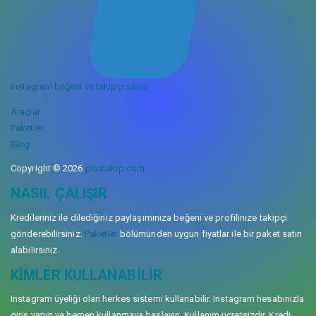
instagram beğeni ve takipçi sitesi
Araçlar
Paketler
Blog
Copyright © 2026
plustakip.com
NASIL ÇALIŞIR
Kredileriniz ile dilediğiniz paylaşımınıza beğeni ve profilinize takipçi
gönderebilirsiniz.
Paketler
bölümünden uygun fiyatlar ile bir paket satın
alabilirsiniz.
KIMLER KULLANABILIR
Instagram üyeliği olan herkes sistemi kullanabilir. Instagram hesabınızla
giriş yapın ve hemen kullanmaya başlayın. Kullanım ücretsizdir. Kredi