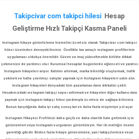
Takipcivar com takipci hilesi
Hesap
Geliştirme Hızlı Takipçi Kasma Paneli
Instagram hikaye görüntüleme hizmetini ücretsiz olarak Takipcivar com takipci
hilesi üzerinden deneyebilirsiniz. Özellikle kar amaçlı ınstagram profillerinin
uygulaması oldukça önemlidir. Güven ve imaj yükseltmekle birlikte dikkat
çekmenize de yardımcı olur. Kurumsal hesaplar bugünlerde eğlenceli ve yaratıcı
Instagram hikayeleri arıyor. Katılımı artırmak, marka bilinirliği oluşturmak, trafik
çekmek ve hatta çevrimiçi satışlar yapmak için Instagram hikayeleri satın alın.
Instagram hikayeleri dünyadaki tüm pazarlamacıların dikkatini çekti.
Hesabınızdaki ınstagram takipçi sayısı arttırmak ve hikayeleri diğer kullanıcılara
yaymak için instagram takipçi hilesi yardımıyla ücretsiz de sağlaya bilirsiniz.
Bunun karşılığında daha iyi satış sonuçları ve daha fazla müşteriye yol açar.
Instagram Hikayesi Profilinizi daha güçlü ve daha otantik hale getirmek için
görünümleri veya Instagram vurgularını görüntüleyin. Her iki metriğin önemi
gerektiği gibidir. Birden fazla hikaye görünümüne, yani takipçilerinize veya