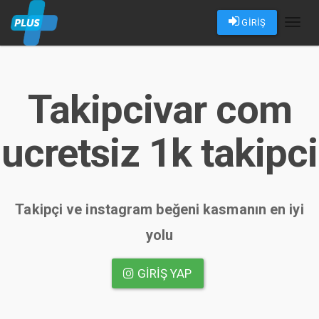
GİRİŞ
Toggl
naviga
Takipcivar com
ucretsiz 1k takipci
Takipçi ve instagram beğeni kasmanın en iyi
yolu
GIRIŞ YAP