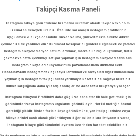
Takipçi Kasma Paneli
Instagram hikaye görüntüleme hizmetini ücretsiz olarak Takipcivevo co m
üzerinden deneyebilirsiniz. Özellikle kar amaçlı ınstagram profillerinin
uygulaması oldukça önemlidir. Güven ve imaj yükseltmekle birlikte dikkat
çekmenize de yardımcı olur. Kurumsal hesaplar bugünlerde eğlenceli ve yaratıcı
Instagram hikayeleri arıyor. Katılımı artırmak, marka bilinirliği oluşturmak, trafik
çekmek ve hatta çevrimiçi satışlar yapmak için Instagram hikayeleri satın alın.
Instagram hikayeleri dünyadaki tüm pazarlamacıların dikkatini çekti.
Hesabınızdaki ınstagram takipçi sayısı arttırmak ve hikayeleri diğer kullanıcılara
yaymak için instagram takipçi hilesi yardımıyla ücretsiz de sağlaya bilirsiniz.
Bunun karşılığında daha iyi satış sonuçları ve daha fazla müşteriye yol açar.
Instagram Hikayesi Profilinizi daha güçlü ve daha otantik hale getirmek için
görünümleri veya Instagram vurgularını görüntüleyin. Her iki metriğin önemi
gerektiği gibidir. Birden fazla hikaye görünümüne, yani takipçilerinize veya
hikayelerinizi canlı olarak görüntüleyen diğer kullanıcılara ihtiyacınız varsa,
Instagram hikaye görünümlerini system üzerinden hareket edebilirsiniz.
Ya da markanın en iyisini sergileyen arşivlenmiş hikayeleriniz hakkında daha fazla