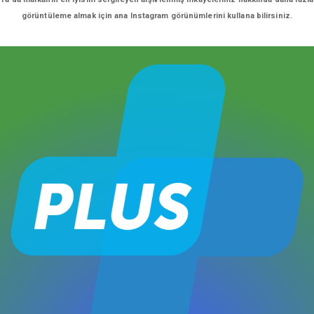
görüntüleme almak için ana Instagram görünümlerini kullana bilirsiniz.