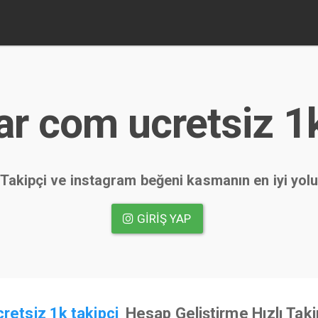
ar com ucretsiz 1k
Takipçi ve instagram beğeni kasmanın en iyi yol
GIRIŞ YAP
retsiz 1k takipci
Hesap Geliştirme Hızlı Taki