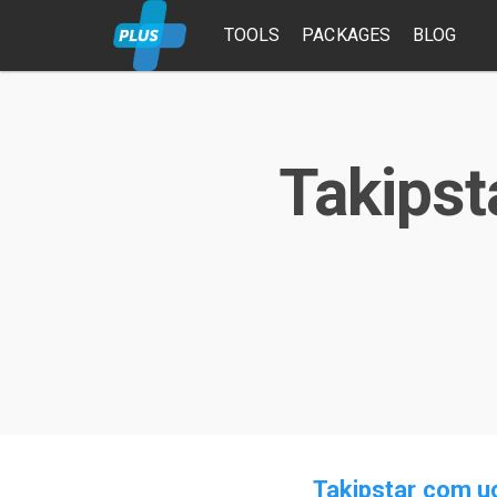
TOOLS
PACKAGES
BLOG
Takipst
Takipstar com uc