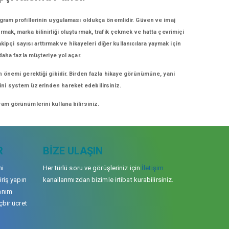
gram profillerinin uygulaması oldukça önemlidir. Güven ve imaj
rmak, marka bilinirliği oluşturmak, trafik çekmek ve hatta çevrimiçi
ipçi sayısı arttırmak ve hikayeleri diğer kullanıcılara yaymak için
 daha fazla müşteriye yol açar.
n önemi gerektiği gibidir. Birden fazla hikaye görünümüne, yani
erini system üzerinden hareket edebilirsiniz.
am görünümlerini kullana bilirsiniz.
R
BIZE ULAŞIN
mi
Her türlü soru ve görüşleriniz için
İletişim
iriş yapın
kanallarımızdan bizimle irtibat kurabilirsiniz.
anım
çbir ücret