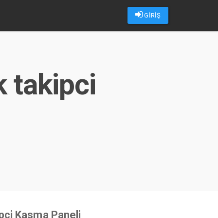
GİRİŞ
 takipci
u
pçi Kasma Paneli