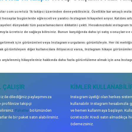
tar com ucretsiz 1k takipci üzerinden deneyebilirsiniz. Özellikle kar amaçlı ınsta
esaplar bugünlerde eğlenceli ve yaratıcı Instagram hikayeleri arıyor. Katılımı artı
kayeleri dünyadaki tüm pazarlamacıların dikkatini çekti. Hesabınızdaki ınstagram tak
mıyla ücretsiz de sağlaya bilirsiniz. Bunun karşılığında daha iyi satış sonuçları ve
 getirmek için görünümleri veya Instagram vurgularını görüntüleyin. Her iki metriği
arak görüntüleyen diğer kullanıcılara ihtiyacınız varsa, Instagram hikaye görünüml
n arşivlenmiş hikayeleriniz hakkında daha fazla görüntüleme almak için ana Instagr
 ÇALIŞIR
KIMLER KULLANABILI
niz ile dilediğiniz paylaşımınıza
Instagram üyeliği olan herkes siste
 profilinize takipçi
kullanabilir. Instagram hesabınızla g
lirsiniz.
Paketler
bölümünden
ve hemen kullanmaya başlayın. Kull
tlar ile bir paket satın alabilirsiniz.
ücretsizdir. Kredi satın almadıkça hi
ödemezsiniz.