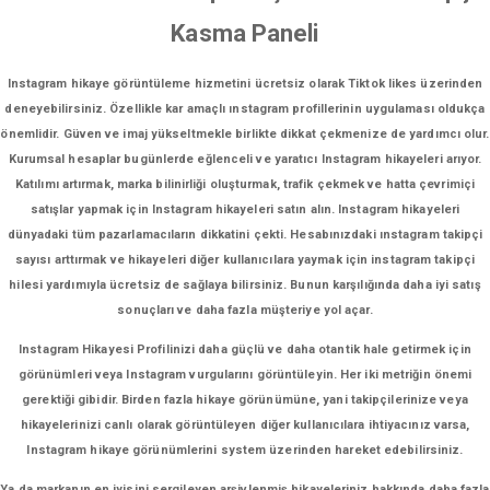
Kasma Paneli
Instagram hikaye görüntüleme hizmetini ücretsiz olarak Tiktok likes üzerinden
deneyebilirsiniz. Özellikle kar amaçlı ınstagram profillerinin uygulaması oldukça
önemlidir. Güven ve imaj yükseltmekle birlikte dikkat çekmenize de yardımcı olur.
Kurumsal hesaplar bugünlerde eğlenceli ve yaratıcı Instagram hikayeleri arıyor.
Katılımı artırmak, marka bilinirliği oluşturmak, trafik çekmek ve hatta çevrimiçi
satışlar yapmak için Instagram hikayeleri satın alın. Instagram hikayeleri
dünyadaki tüm pazarlamacıların dikkatini çekti. Hesabınızdaki ınstagram takipçi
sayısı arttırmak ve hikayeleri diğer kullanıcılara yaymak için instagram takipçi
hilesi yardımıyla ücretsiz de sağlaya bilirsiniz. Bunun karşılığında daha iyi satış
sonuçları ve daha fazla müşteriye yol açar.
Instagram Hikayesi Profilinizi daha güçlü ve daha otantik hale getirmek için
görünümleri veya Instagram vurgularını görüntüleyin. Her iki metriğin önemi
gerektiği gibidir. Birden fazla hikaye görünümüne, yani takipçilerinize veya
hikayelerinizi canlı olarak görüntüleyen diğer kullanıcılara ihtiyacınız varsa,
Instagram hikaye görünümlerini system üzerinden hareket edebilirsiniz.
Ya da markanın en iyisini sergileyen arşivlenmiş hikayeleriniz hakkında daha fazla