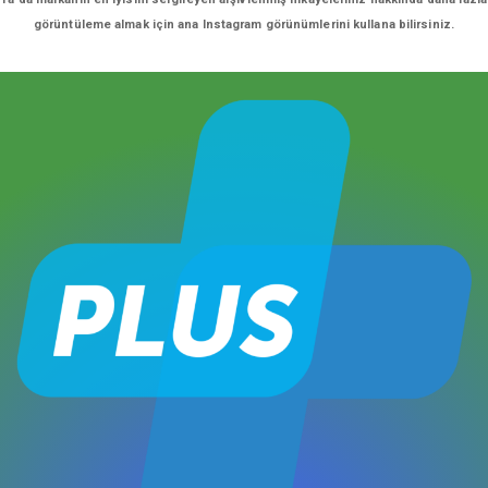
görüntüleme almak için ana Instagram görünümlerini kullana bilirsiniz.