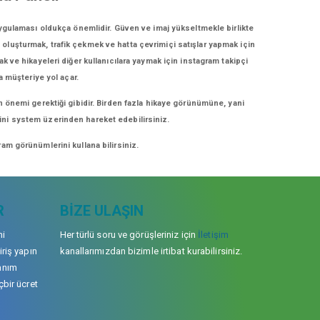
uygulaması oldukça önemlidir. Güven ve imaj yükseltmekle birlikte
i oluşturmak, trafik çekmek ve hatta çevrimiçi satışlar yapmak için
ak ve hikayeleri diğer kullanıcılara yaymak için instagram takipçi
a müşteriye yol açar.
n önemi gerektiği gibidir. Birden fazla hikaye görünümüne, yani
erini system üzerinden hareket edebilirsiniz.
am görünümlerini kullana bilirsiniz.
R
BIZE ULAŞIN
mi
Her türlü soru ve görüşleriniz için
İletişim
iriş yapın
kanallarımızdan bizimle irtibat kurabilirsiniz.
anım
çbir ücret