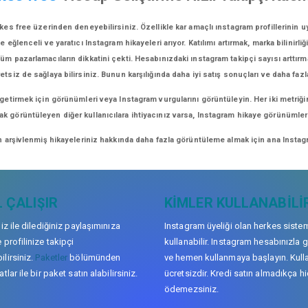
kes free üzerinden deneyebilirsiniz. Özellikle kar amaçlı ınstagram profillerinin 
lenceli ve yaratıcı Instagram hikayeleri arıyor. Katılımı artırmak, marka bilinirliğ
üm pazarlamacıların dikkatini çekti. Hesabınızdaki ınstagram takipçi sayısı arttırm
retsiz de sağlaya bilirsiniz. Bunun karşılığında daha iyi satış sonuçları ve daha fazl
 getirmek için görünümleri veya Instagram vurgularını görüntüleyin. Her iki metriği
arak görüntüleyen diğer kullanıcılara ihtiyacınız varsa, Instagram hikaye görünüml
n arşivlenmiş hikayeleriniz hakkında daha fazla görüntüleme almak için ana Instagr
 ÇALIŞIR
KIMLER KULLANABILI
niz ile dilediğiniz paylaşımınıza
Instagram üyeliği olan herkes siste
 profilinize takipçi
kullanabilir. Instagram hesabınızla g
lirsiniz.
Paketler
bölümünden
ve hemen kullanmaya başlayın. Kull
tlar ile bir paket satın alabilirsiniz.
ücretsizdir. Kredi satın almadıkça hi
ödemezsiniz.