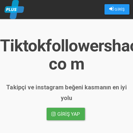
GİRİŞ
Tiktokfollowersha
co m
Takipçi ve instagram beğeni kasmanın en iyi
yolu
GIRIŞ YAP