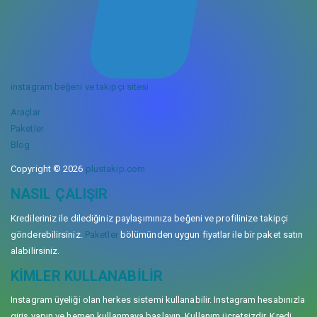
instagram beğeni ve takipçi sitesi
Araçlar
Paketler
Blog
Copyright © 2026
plustakip.com
NASIL ÇALIŞIR
Kredileriniz ile dilediğiniz paylaşımınıza beğeni ve profilinize takipçi
gönderebilirsiniz.
Paketler
bölümünden uygun fiyatlar ile bir paket satın
alabilirsiniz.
KIMLER KULLANABILIR
Instagram üyeliği olan herkes sistemi kullanabilir. Instagram hesabınızla
giriş yapın ve hemen kullanmaya başlayın. Kullanım ücretsizdir. Kredi