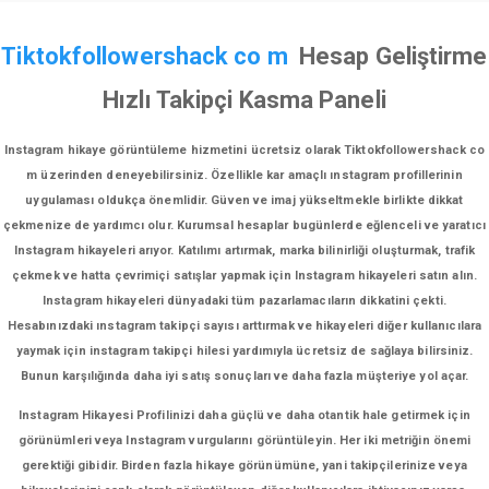
Tiktokfollowershack co m
Hesap Geliştirme
Hızlı Takipçi Kasma Paneli
Instagram hikaye görüntüleme hizmetini ücretsiz olarak Tiktokfollowershack co
m üzerinden deneyebilirsiniz. Özellikle kar amaçlı ınstagram profillerinin
uygulaması oldukça önemlidir. Güven ve imaj yükseltmekle birlikte dikkat
çekmenize de yardımcı olur. Kurumsal hesaplar bugünlerde eğlenceli ve yaratıcı
Instagram hikayeleri arıyor. Katılımı artırmak, marka bilinirliği oluşturmak, trafik
çekmek ve hatta çevrimiçi satışlar yapmak için Instagram hikayeleri satın alın.
Instagram hikayeleri dünyadaki tüm pazarlamacıların dikkatini çekti.
Hesabınızdaki ınstagram takipçi sayısı arttırmak ve hikayeleri diğer kullanıcılara
yaymak için instagram takipçi hilesi yardımıyla ücretsiz de sağlaya bilirsiniz.
Bunun karşılığında daha iyi satış sonuçları ve daha fazla müşteriye yol açar.
Instagram Hikayesi Profilinizi daha güçlü ve daha otantik hale getirmek için
görünümleri veya Instagram vurgularını görüntüleyin. Her iki metriğin önemi
gerektiği gibidir. Birden fazla hikaye görünümüne, yani takipçilerinize veya