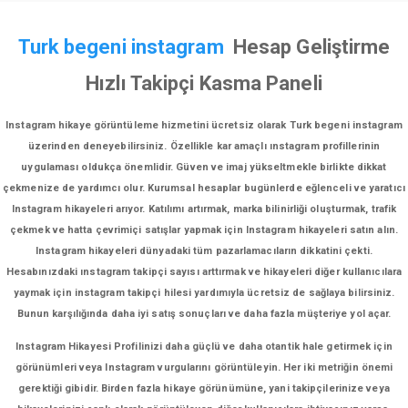
Turk begeni instagram
Hesap Geliştirme
Hızlı Takipçi Kasma Paneli
Instagram hikaye görüntüleme hizmetini ücretsiz olarak Turk begeni instagram
üzerinden deneyebilirsiniz. Özellikle kar amaçlı ınstagram profillerinin
uygulaması oldukça önemlidir. Güven ve imaj yükseltmekle birlikte dikkat
çekmenize de yardımcı olur. Kurumsal hesaplar bugünlerde eğlenceli ve yaratıcı
Instagram hikayeleri arıyor. Katılımı artırmak, marka bilinirliği oluşturmak, trafik
çekmek ve hatta çevrimiçi satışlar yapmak için Instagram hikayeleri satın alın.
Instagram hikayeleri dünyadaki tüm pazarlamacıların dikkatini çekti.
Hesabınızdaki ınstagram takipçi sayısı arttırmak ve hikayeleri diğer kullanıcılara
yaymak için instagram takipçi hilesi yardımıyla ücretsiz de sağlaya bilirsiniz.
Bunun karşılığında daha iyi satış sonuçları ve daha fazla müşteriye yol açar.
Instagram Hikayesi Profilinizi daha güçlü ve daha otantik hale getirmek için
görünümleri veya Instagram vurgularını görüntüleyin. Her iki metriğin önemi
gerektiği gibidir. Birden fazla hikaye görünümüne, yani takipçilerinize veya