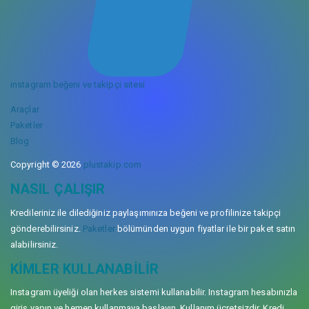
instagram beğeni ve takipçi sitesi
Araçlar
Paketler
Blog
Copyright © 2026
plustakip.com
NASIL ÇALIŞIR
Kredileriniz ile dilediğiniz paylaşımınıza beğeni ve profilinize takipçi
gönderebilirsiniz.
Paketler
bölümünden uygun fiyatlar ile bir paket satın
alabilirsiniz.
KIMLER KULLANABILIR
Instagram üyeliği olan herkes sistemi kullanabilir. Instagram hesabınızla
giriş yapın ve hemen kullanmaya başlayın. Kullanım ücretsizdir. Kredi