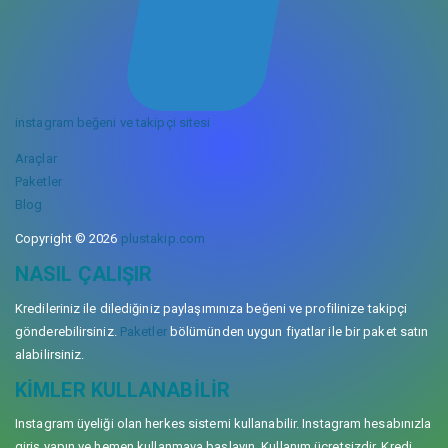
instagram beğeni ve takipçi sitesi
Araçlar
Paketler
Blog
Copyright © 2026
plustakip.com
NASIL ÇALIŞIR
Kredileriniz ile dilediğiniz paylaşımınıza beğeni ve profilinize takipçi
gönderebilirsiniz.
Paketler
bölümünden uygun fiyatlar ile bir paket satın
alabilirsiniz.
KIMLER KULLANABILIR
Instagram üyeliği olan herkes sistemi kullanabilir. Instagram hesabınızla
giriş yapın ve hemen kullanmaya başlayın. Kullanım ücretsizdir. Kredi