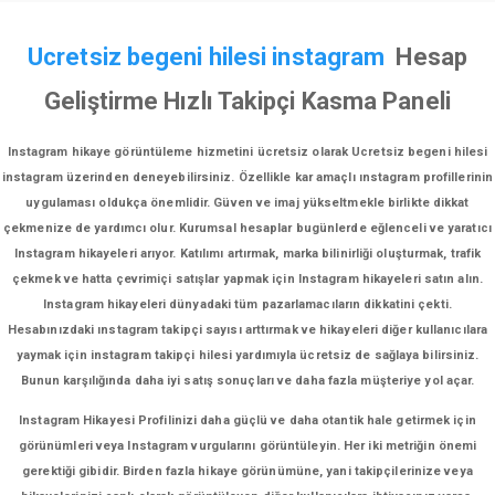
Ucretsiz begeni hilesi instagram
Hesap
Geliştirme Hızlı Takipçi Kasma Paneli
Instagram hikaye görüntüleme hizmetini ücretsiz olarak Ucretsiz begeni hilesi
instagram üzerinden deneyebilirsiniz. Özellikle kar amaçlı ınstagram profillerinin
uygulaması oldukça önemlidir. Güven ve imaj yükseltmekle birlikte dikkat
çekmenize de yardımcı olur. Kurumsal hesaplar bugünlerde eğlenceli ve yaratıcı
Instagram hikayeleri arıyor. Katılımı artırmak, marka bilinirliği oluşturmak, trafik
çekmek ve hatta çevrimiçi satışlar yapmak için Instagram hikayeleri satın alın.
Instagram hikayeleri dünyadaki tüm pazarlamacıların dikkatini çekti.
Hesabınızdaki ınstagram takipçi sayısı arttırmak ve hikayeleri diğer kullanıcılara
yaymak için instagram takipçi hilesi yardımıyla ücretsiz de sağlaya bilirsiniz.
Bunun karşılığında daha iyi satış sonuçları ve daha fazla müşteriye yol açar.
Instagram Hikayesi Profilinizi daha güçlü ve daha otantik hale getirmek için
görünümleri veya Instagram vurgularını görüntüleyin. Her iki metriğin önemi
gerektiği gibidir. Birden fazla hikaye görünümüne, yani takipçilerinize veya