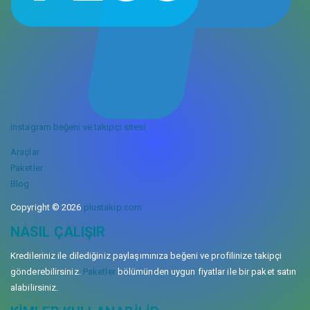
instagram beğeni ve takipçi sitesi
Araçlar
Paketler
Blog
Copyright © 2026
plustakip.com
NASIL ÇALIŞIR
Kredileriniz ile dilediğiniz paylaşımınıza beğeni ve profilinize takipçi
gönderebilirsiniz.
Paketler
bölümünden uygun fiyatlar ile bir paket satın
alabilirsiniz.