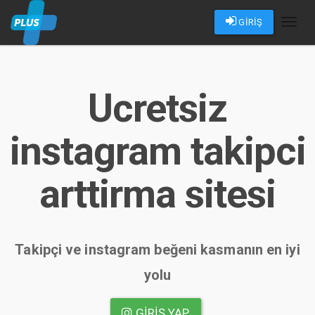
GİRİŞ
Toggl
naviga
Ucretsiz
instagram takipci
arttirma sitesi
Takipçi ve instagram beğeni kasmanın en iyi
yolu
GIRIŞ YAP